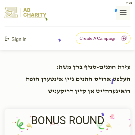
בס"ד
AB
CHARITY
powerd by ahblicklive.com
Create A Campaign
Sign In
עזרת חתנים-סניף ברך משה:
העלפט ארויס חתנים גיין אינטערן חופה
רואיגערהייט אן קיין דריקעניש
BONUS ROUND