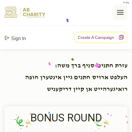
בס"ד
AB
CHARITY
powerd by ahblicklive.com
Create A Campaign
Sign In
עזרת חתנים-סניף ברך משה:
העלפט ארויס חתנים גיין אינטערן חופה
רואיגערהייט אן קיין דריקעניש
BONUS ROUND