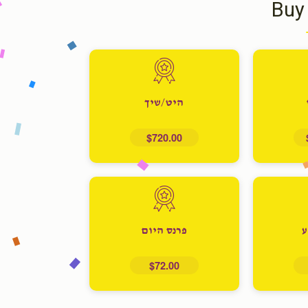
Buy
היט/שיך
$720.00
ע
פרנס היום
$72.00