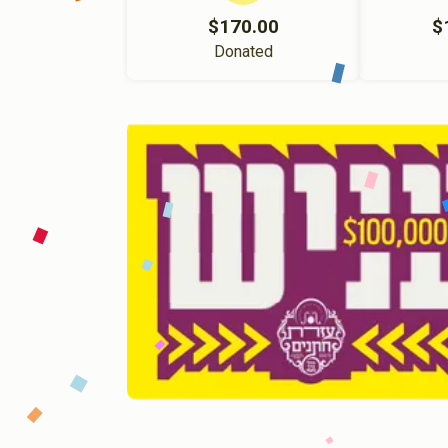
$170.00
$
Donated