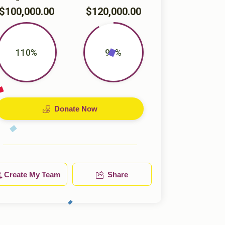
$100,000.00
$120,000.00
110%
91%
Donate Now
Create My Team
Share