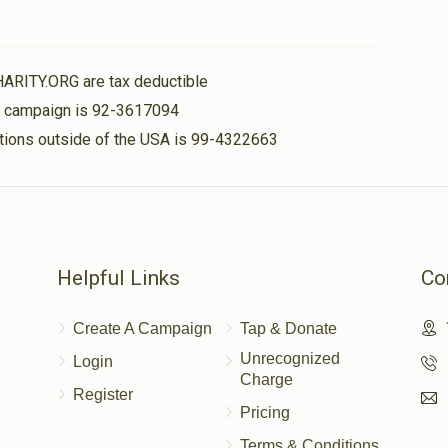
HARITY.ORG are tax deductible
is campaign is 92-3617094
nations outside of the USA is 99-4322663
Helpful Links
Co
Create A Campaign
Tap & Donate
Unrecognized
Login
Charge
Register
Pricing
Terms & Conditions