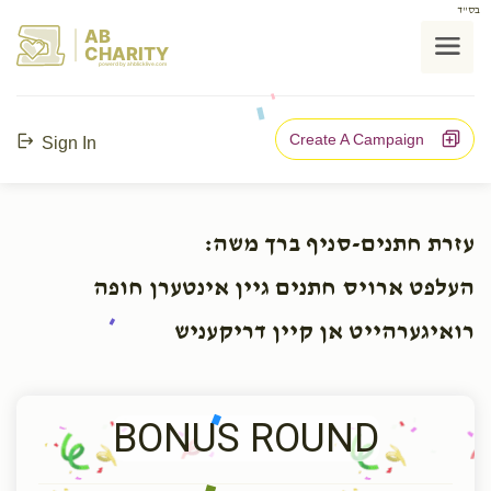
בס"ד
AB
CHARITY
powerd by ahblicklive.com
Create A Campaign
Sign In
עזרת חתנים-סניף ברך משה:
העלפט ארויס חתנים גיין אינטערן חופה
רואיגערהייט אן קיין דריקעניש
BONUS ROUND