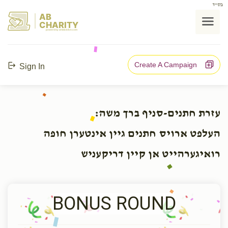
בס"ד
AB
CHARITY
powerd by ahblicklive.com
Create A Campaign
Sign In
עזרת חתנים-סניף ברך משה:
העלפט ארויס חתנים גיין אינטערן חופה
רואיגערהייט אן קיין דריקעניש
BONUS ROUND