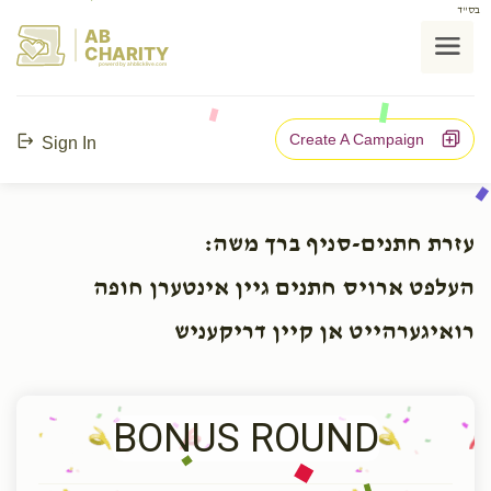
בס"ד
AB
CHARITY
powerd by ahblicklive.com
Create A Campaign
Sign In
עזרת חתנים-סניף ברך משה:
העלפט ארויס חתנים גיין אינטערן חופה
רואיגערהייט אן קיין דריקעניש
BONUS ROUND