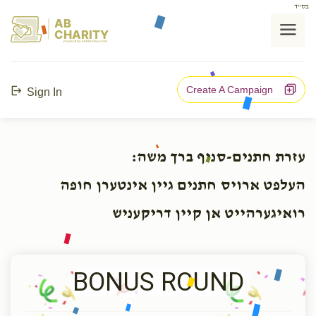
בס"ד
AB
CHARITY
powerd by ahblicklive.com
Create A Campaign
Sign In
עזרת חתנים-סניף ברך משה:
העלפט ארויס חתנים גיין אינטערן חופה
רואיגערהייט אן קיין דריקעניש
BONUS ROUND