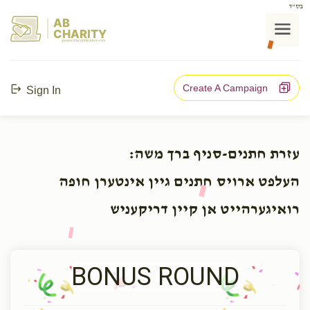
בס"ד
AB
CHARITY
powerd by ahblicklive.com
Create A Campaign
Sign In
עזרת חתנים-סניף ברך משה:
העלפט ארויס חתנים גיין אינטערן חופה
רואיגערהייט אן קיין דריקעניש
BONUS ROUND