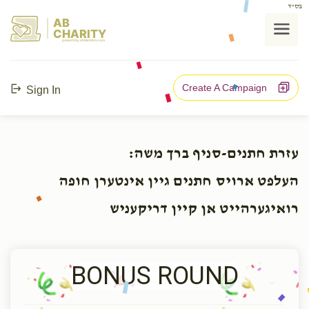
בס"ד
AB
CHARITY
powerd by ahblicklive.com
Create A Campaign
Sign In
עזרת חתנים-סניף ברך משה:
העלפט ארויס חתנים גיין אינטערן חופה
רואיגערהייט אן קיין דריקעניש
BONUS ROUND