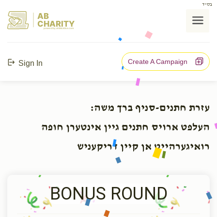
בס"ד
AB
CHARITY
powerd by ahblicklive.com
Create A Campaign
Sign In
עזרת חתנים-סניף ברך משה:
העלפט ארויס חתנים גיין אינטערן חופה
רואיגערהייט אן קיין דריקעניש
BONUS ROUND