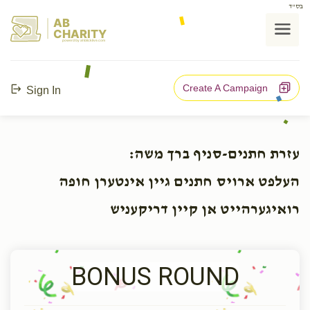
בס"ד
AB
CHARITY
powerd by ahblicklive.com
Create A Campaign
Sign In
עזרת חתנים-סניף ברך משה:
העלפט ארויס חתנים גיין אינטערן חופה
רואיגערהייט אן קיין דריקעניש
BONUS ROUND