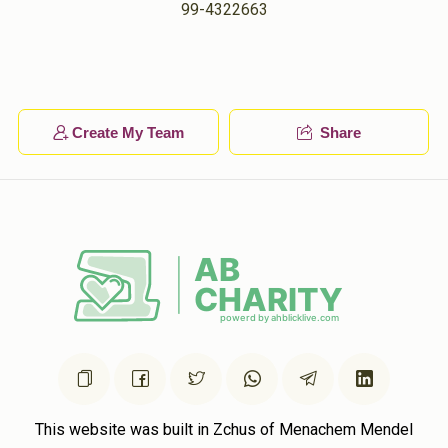
99-4322663
Dov Stauber
יואל יאקאב
$36.00
1 year ago
In honor of the greatest mint Capital consultant
Create My Team
Share
Zev Wiesenfeld
יואל יאקאב
$50.00
1 year ago
This website was built in Zchus of Menachem Mendel