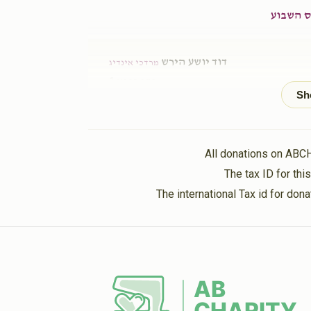
 השבוע
דוד יושע הירש
מרדכי אינדיג
1 year ago
אברהם יודא אינדיג
מרדכי אינדיג
1 year ago
All donations on ABC
The tax ID for th
יעקב זלמן האלענדער
מרדכי אינדיג
The international Tax id for do
1 year ago
 השבוע