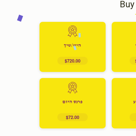
Buy
היט/שיך
$720.00
ע
פרנס היום
$72.00