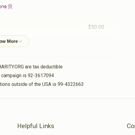
פרנס
$50.00
$100.00
HARITY.ORG are tax deductible
is campaign is 92-3617094
$180.00
nations outside of the USA is 99-4322663
פרנס
Helpful Links
Co