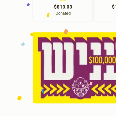
$810.00
$
Donated