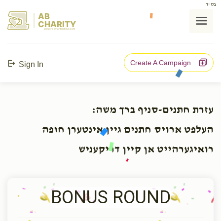
בס"ד
AB
CHARITY
powerd by ahblicklive.com
Create A Campaign
Sign In
עזרת חתנים-סניף ברך משה:
העלפט ארויס חתנים גיין אינטערן חופה
רואיגערהייט אן קיין דריקעניש
BONUS ROUND