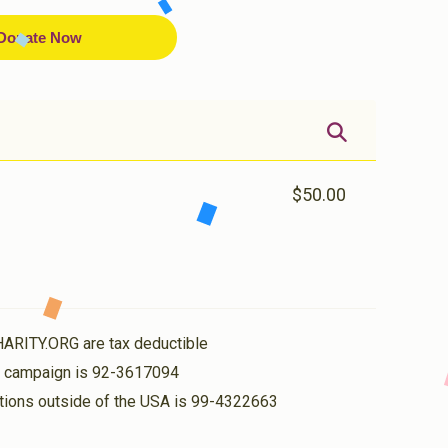
Donate Now
$50.00
HARITY.ORG are tax deductible
is campaign is 92-3617094
nations outside of the USA is 99-4322663