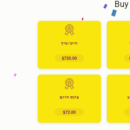
Buy
היט/שיך
$720.00
ע
פרנס היום
$72.00