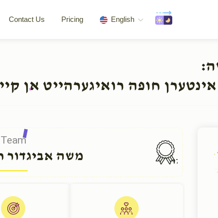
Contact Us
Pricing
English
שה
אינטערן חופה רואיגערהייט אן קיי
Team
משה אביגדור ר
173