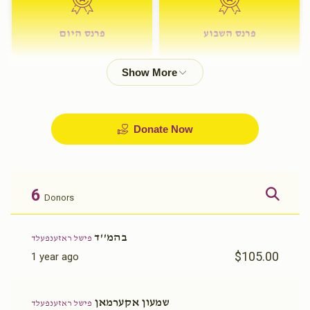
פרנס השבוע
פרנס היום
$72.00
$180.00
Donate Now
6
Donors
בהמ''ד
פישל ראזענפעלד
$105.00
1 year ago
שמעון אקערמאן
פישל ראזענפעלד