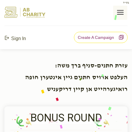
בס"ד
AB
CHARITY
powerd by ahblicklive.com
Create A Campaign
Sign In
עזרת חתנים-סניף ברך משה:
העלפט ארויס חתנים גיין אינטערן חופה
רואיגערהייט אן קיין דריקעניש
BONUS ROUND