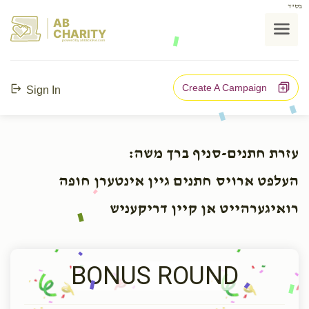
בס"ד
AB
CHARITY
powerd by ahblicklive.com
Create A Campaign
Sign In
עזרת חתנים-סניף ברך משה:
העלפט ארויס חתנים גיין אינטערן חופה
רואיגערהייט אן קיין דריקעניש
BONUS ROUND