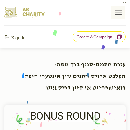
בס"ד
AB
CHARITY
powerd by ahblicklive.com
Create A Campaign
Sign In
עזרת חתנים-סניף ברך משה:
העלפט ארויס חתנים גיין אינטערן חופה
רואיגערהייט אן קיין דריקעניש
BONUS ROUND