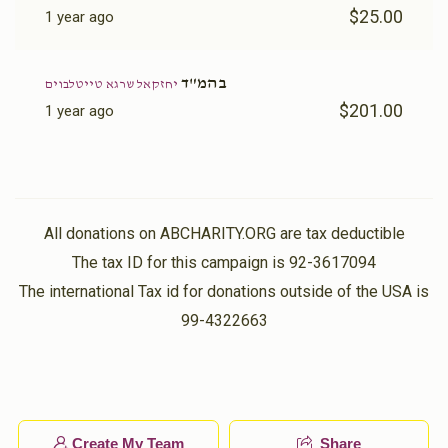
$25.00
1 year ago
בהמ"ד
יחזקאל שרגא טייטלבוים
$201.00
1 year ago
All donations on ABCHARITY.ORG are tax deductible
The tax ID for this campaign is 92-3617094
The international Tax id for donations outside of the USA is
99-4322663
Create My Team
Share