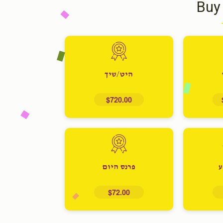
Buy
היט/שיך
$720.00
ע
פרנס היום
$72.00