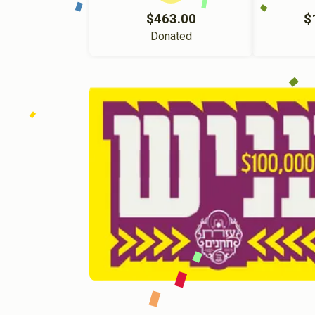
$463.00
$
Donated