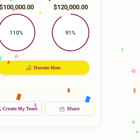
$100,000.00
$120,000.00
110%
91%
Donate Now
Create My Team
Share