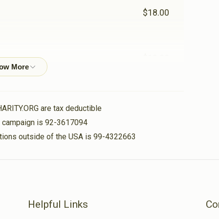
$18.00
$10.00
$18.00
HARITY.ORG are tax deductible
is campaign is 92-3617094
nations outside of the USA is 99-4322663
$10.00
$124.00
Helpful Links
Co