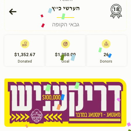
הערשי כ''ץ
18
גבאי הקופה
$1,352.67
$1,350.00
26
Donated
Goal
Donors