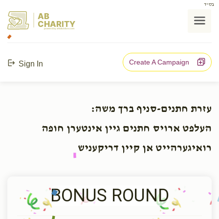
בס"ד
AB
CHARITY
powerd by ahblicklive.com
Create A Campaign
Sign In
עזרת חתנים-סניף ברך משה:
העלפט ארויס חתנים גיין אינטערן חופה
רואיגערהייט אן קיין דריקעניש
BONUS ROUND