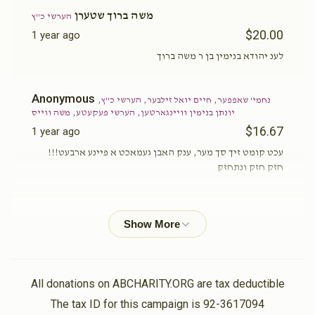
משה ברוך שטערן
הערשי כ''ץ
$20.00
1 year ago
לענ יהודא בנימין בן ר משה ברוך
Anonymous
נחמי' שאפפער, חיים יואל זילבער, הערשי כ''ץ,
יונתן בנימין וויינגארטען, הערשי פעקעטע, משה ווייס
$16.67
1 year ago
עכט קומט זיך סך מער, ענק האבן געמאכט א פיינע ארבעט!!!
חזק חזק ונתחזק
עזרא משה קויפמאן
הערשי כ''ץ
$36.00
1 year ago
משה ליכטעשטיין
הערשי כ''ץ
All donations on ABCHARITY.ORG are tax deductible
$18.00
1 year ago
The tax ID for this campaign is 92-3617094