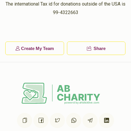
The international Tax id for donations outside of the USA is
99-4322663
וואלף פערל
הערשי כ''ץ
$180.00
1 year ago
פרנס השבוע
יושל'ס טאטע
Create My Team
Share
ישראל כ"ץ
הערשי כ''ץ
$42.00
1 year ago
רובין
הערשי כ''ץ
$36.00
1 year ago