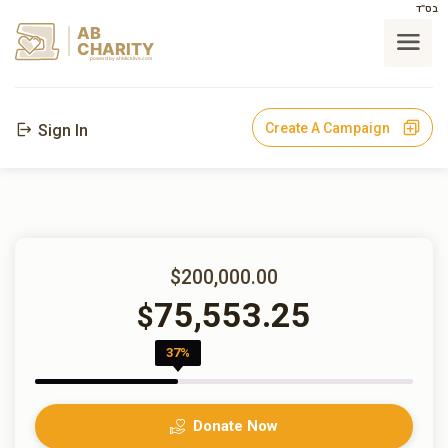
בס"ד
AB
CHARITY
powerd by ahblicklive.com
Create A Campaign
Sign In
$200,000.00
75,553.25
$
37%
Donate Now