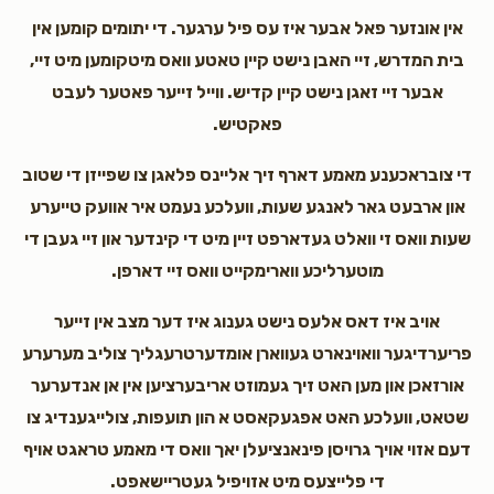
אין אונזער פאל אבער איז עס פיל ערגער. די יתומים קומען אין
בית המדרש, זיי האבן נישט קיין טאטע וואס מיטקומען מיט זיי,
אבער זיי זאגן נישט קיין קדיש. ווייל זייער פאטער לעבט
פאקטיש.
די צובראכענע מאמע דארף זיך אליינס פלאגן צו שפייזן די שטוב
און ארבעט גאר לאנגע שעות, וועלכע נעמט איר אוועק טייערע
שעות וואס זי וואלט געדארפט זיין מיט די קינדער און זיי געבן די
מוטערליכע ווארימקייט וואס זיי דארפן.
אויב איז דאס אלעס נישט גענוג איז דער מצב אין זייער
פריערדיגער וואוינארט געווארן אומדערטרעגליך צוליב מערערע
אורזאכן און מען האט זיך געמוזט אריבערציען אין אן אנדערער
שטאט, וועלכע האט אפגעקאסט א הון תועפות, צולייגענדיג צו
דעם אזוי אויך גרויסן פינאנציעלן יאך וואס די מאמע טראגט אויף
די פלייצעס מיט אזויפיל געטריישאפט.