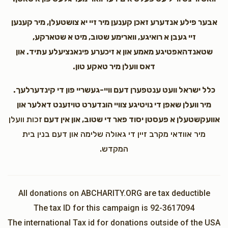
אבער פילע אנדערע זאכן קענען מיר זיי יא צושטעלן, מיר קענען
זיי געבן א רואיגע, ווארימע שטוב, מיט א שטארקע,
שטאנדהאפטיגע מאמע און א זיכערע פינאנציעלע עתיד. און
דאס וועלן מיר טאקע טון.
כלל ישראל וועט ענטפערן דעם וויי-געשריי פון די קינדערלעך.
מיר וועלן שאפן די נויטיגע צוויי הונדערט טויזענט דאלער און
אוועקשטעלן א פעסטן יסוד פאר די שטוב, און אין דעם
זכות וועלן
מיר אוודאי מקרב זיין די גאולה שלימה און דעם בנין בית
המקדש.
All donations on ABCHARITY.ORG are tax deductible
The tax ID for this campaign is 92-3617094
The international Tax id for donations outside of the USA