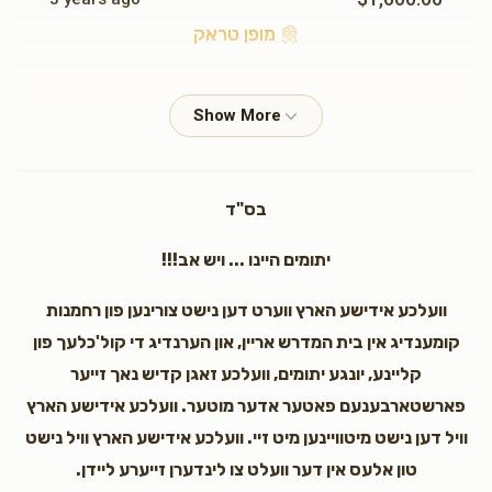
מופן טראק
Daniel Sebag
Moshe and Rivki Dymshitz
$1,124.00
3 years ago
בס"ד
Joseph Zweibel
Moshe and Rivki Dymshitz
$180.00
3 years ago
יתומים היינו ... ויש אב!!!
10 מאל ח"י
וועלכע אידישע הארץ ווערט דען נישט צורינען פון רחמנות
קומענדיג אין בית המדרש אריין, און הערנדיג די קול'כלעך פון
MORDECHAI BECK
Moshe and Rivki Dymshitz
קליינע, יונגע יתומים, וועלכע זאגן קדיש נאך זייער
$72.00
3 years ago
פארשטארבענעם פאטער אדער מוטער. וועלכע אידישע הארץ
וויל דען נישט מיטוויינען מיט זיי. וועלכע אידישע הארץ וויל נישט
MYG
Moshe and Rivki Dymshitz
טון אלעס אין דער וועלט צו לינדערן זייערע ליידן.
$14.00
3 years ago