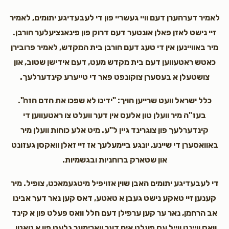
לאמיר דערהערן דעם וויי געשריי פון די לעבעדיגע יתומים, לאמיר
זיי נישט לאזן פאלן אונטער דעם דרוק פון פינאנציעלער חורבן.
מיר באוויינען אין די טעג דעם חורבן בית המקדש, לאמיר פרובירן
כאטש ראטעווען דעם בית מקדש מעט, דעם אידישן שטוב, און
צושטעלן א בעסערן צוקונפט פאר די טייערע קינדערלעך.
כלל ישראל וועט שרייען הויך: "ידינו לא שפכו את הדם הזה".
בעז"ה מיר וועלן טון אלעס אין דער וועלט צו ראטעווען די
קינדערלעך פון צוגרינד גיין ל"ע. מיט אלע כוחות וועלן מיר
באוואסערן די שיינע, יונגע ביימעלעך אז זיי זאלן וואקסן געזונט
און שטארק ברוחניות ובגשמיות.
די לעבעדיגע יתומים האבן שוין אזויפיל מיטגעמאכט, צופיל. מיר
קענען זיי טאקע נישט געבן א טאטע, דאס קען נאר דער אבינו
אב הרחמן, נאר ער קען ערפילן דעם חלל וואס פעלט פון א קינד
וואס וויינט ווייל עס פעלט אים דער ווארימער גלעט פון א טאטן.