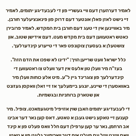
לאמיר דערהערן דעם וויי געשריי פון די לעבעדיגע יתומים, לאמיר
זיי נישט לאזן פאלן אונטער דעם דרוק פון פינאנציעלער חורבן.
מיר באוויינען אין די טעג דעם חורבן בית המקדש, לאמיר פרובירן
כאטש ראטעווען דעם בית מקדש מעט, דעם אידישן שטוב, און
צושטעלן א בעסערן צוקונפט פאר די טייערע קינדערלעך.
כלל ישראל וועט שרייען הויך: "ידינו לא שפכו את הדם הזה".
בעז"ה מיר וועלן טון אלעס אין דער וועלט צו ראטעווען די
קינדערלעך פון צוגרינד גיין ל"ע. מיט אלע כוחות וועלן מיר
באוואסערן די שיינע, יונגע ביימעלעך אז זיי זאלן וואקסן געזונט
און שטארק ברוחניות ובגשמיות.
די לעבעדיגע יתומים האבן שוין אזויפיל מיטגעמאכט, צופיל. מיר
קענען זיי טאקע נישט געבן א טאטע, דאס קען נאר דער אבינו
אב הרחמן, נאר ער קען ערפילן דעם חלל וואס פעלט פון א קינד
וואס וויינט ווייל עס פעלט אים דער ווארימער גלעט פון א טאטן.