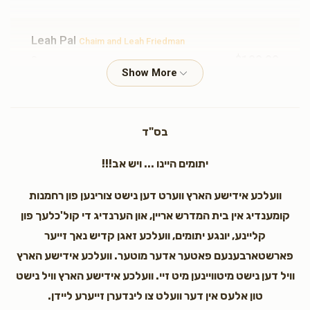
Leah Pal
Chaim and Leah Friedman
$100.00
3 years ago
Tizki lmitzvos
Leah Feldman
Chaim and Leah Friedman
בס"ד
$18.00
3 years ago
יתומים היינו ... ויש אב!!!
Gitty Lissauer
Chaim and Leah Friedman
וועלכע אידישע הארץ ווערט דען נישט צורינען פון רחמנות
$18.00
3 years ago
קומענדיג אין בית המדרש אריין, און הערנדיג די קול'כלעך פון
קליינע, יונגע יתומים, וועלכע זאגן קדיש נאך זייער
Raizel Rosen
פארשטארבענעם פאטער אדער מוטער. וועלכע אידישע הארץ
Chaim and Leah Friedman
$18.00
3 years ago
וויל דען נישט מיטוויינען מיט זיי. וועלכע אידישע הארץ וויל נישט
טון אלעס אין דער וועלט צו לינדערן זייערע ליידן.
I'm honored to know you!