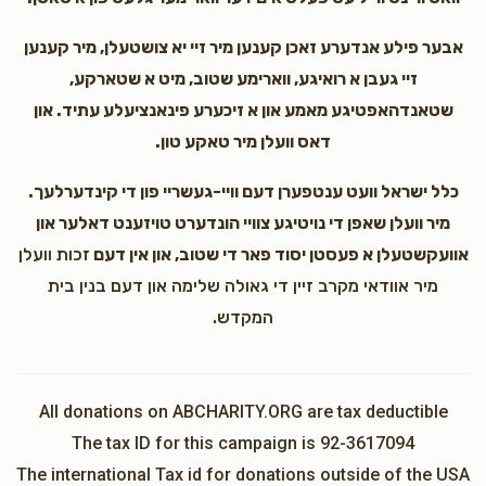
אבער פילע אנדערע זאכן קענען מיר זיי יא צושטעלן, מיר קענען
זיי געבן א רואיגע, ווארימע שטוב, מיט א שטארקע,
שטאנדהאפטיגע מאמע און א זיכערע פינאנציעלע עתיד. און
דאס וועלן מיר טאקע טון.
כלל ישראל וועט ענטפערן דעם וויי-געשריי פון די קינדערלעך.
מיר וועלן שאפן די נויטיגע צוויי הונדערט טויזענט דאלער און
אוועקשטעלן א פעסטן יסוד פאר די שטוב, און אין דעם
זכות וועלן
מיר אוודאי מקרב זיין די גאולה שלימה און דעם בנין בית
המקדש.
All donations on ABCHARITY.ORG are tax deductible
The tax ID for this campaign is 92-3617094
The international Tax id for donations outside of the USA