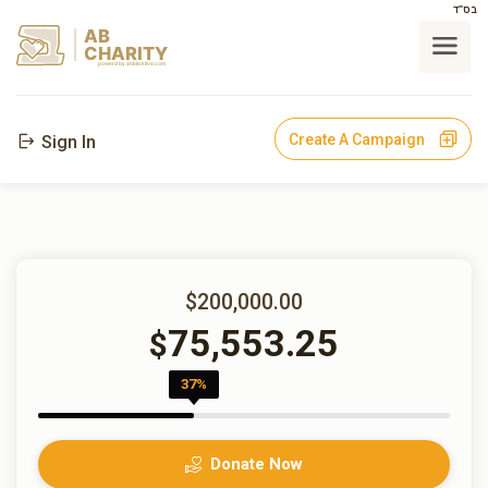
בס"ד
AB
CHARITY
powerd by ahblicklive.com
Create A Campaign
Sign In
$200,000.00
75,553.25
$
37%
Donate Now