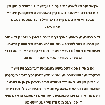
אין אונזער פאל אבער איז עס פיל ערגער. די יתומים קומען אין
Esther Horowitz
Chaim and Leah Friedman
בית המדרש, זיי האבן נישט קיין טאטע וואס מיטקומען מיט זיי,
$36.00
3 years ago
אבער זיי זאגן נישט קיין קדיש. ווייל זייער פאטער לעבט
פאקטיש.
די צובראכענע מאמע דארף זיך אליינס פלאגן צו שפייזן די שטוב
און ארבעט גאר לאנגע שעות, וועלכע נעמט איר אוועק טייערע
שעות וואס זי וואלט געדארפט זיין מיט די קינדער און זיי געבן די
מוטערליכע ווארימקייט וואס זיי דארפן.
אויב איז דאס אלעס נישט גענוג איז דער מצב אין זייער
פריערדיגער וואוינארט געווארן אומדערטרעגליך צוליב מערערע
אורזאכן און מען האט זיך געמוזט אריבערציען אין אן אנדערער
שטאט, וועלכע האט אפגעקאסט א הון תועפות, צולייגענדיג צו
דעם אזוי אויך גרויסן פינאנציעלן יאך וואס די מאמע טראגט אויף
די פלייצעס מיט אזויפיל געטריישאפט.