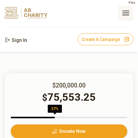
בס"ד
AB
CHARITY
powerd by ahblicklive.com
Create A Campaign
Sign In
$200,000.00
75,553.25
$
37%
Donate Now