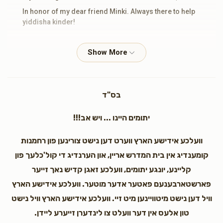
In honor of my dear friend Minki. Always there to help
yiddisha kinder!
Leiby Farkas
Minki Klienman
$100.00
2 years ago
בס"ד
Anonymous
Minki Klienman
$18.00
3 years ago
יתומים היינו ... ויש אב!!!
וועלכע אידישע הארץ ווערט דען נישט צורינען פון רחמנות
Avrumy Dermer
Minki Klienman
קומענדיג אין בית המדרש אריין, און הערנדיג די קול'כלעך פון
$5.00
3 years ago
קליינע, יונגע יתומים, וועלכע זאגן קדיש נאך זייער
פארשטארבענעם פאטער אדער מוטער. וועלכע אידישע הארץ
Chaim Basch
Minki Klienman
וויל דען נישט מיטוויינען מיט זיי. וועלכע אידישע הארץ וויל נישט
$72.00
3 years ago
טון אלעס אין דער וועלט צו לינדערן זייערע ליידן.