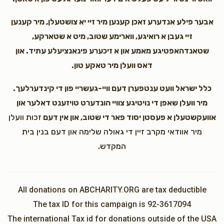
אבער פילע אנדערע זאכן קענען מיר זיי יא צושטעלן, מיר קענען
זיי געבן א רואיגע, ווארימע שטוב, מיט א שטארקע,
שטאנדהאפטיגע מאמע און א זיכערע פינאנציעלע עתיד. און
דאס וועלן מיר טאקע טון.
כלל ישראל וועט ענטפערן דעם וויי-געשריי פון די קינדערלעך.
מיר וועלן שאפן די נויטיגע צוויי הונדערט טויזענט דאלער און
אוועקשטעלן א פעסטן יסוד פאר די שטוב, און אין דעם
זכות וועלן
מיר אוודאי מקרב זיין די גאולה שלימה און דעם בנין בית
המקדש.
All donations on ABCHARITY.ORG are tax deductible
The tax ID for this campaign is 92-3617094
The international Tax id for donations outside of the USA