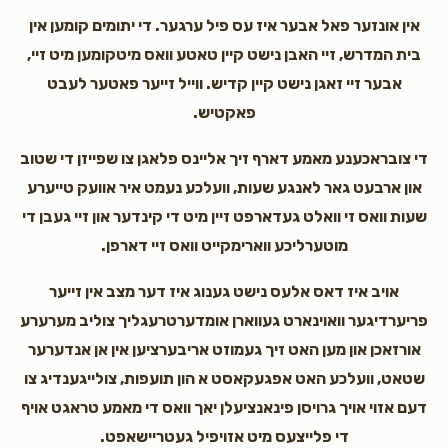
אין אונזער פאל אבער איז עס פיל ערגער. די יתומים קומען אין
Yides R. Berger
Minki Klienman
בית המדרש, זיי האבן נישט קיין טאטע וואס מיטקומען מיט זיי,
$18.00
3 years ago
אבער זיי זאגן נישט קיין קדיש. ווייל זייער פאטער לעבט
Minky, I’m lucky to have you as a friend. May you
פאקטיש.
continue doing great things for Hashem’s children. He
will reciprocate.
די צובראכענע מאמע דארף זיך אליינס פלאגן צו שפייזן די שטוב
און ארבעט גאר לאנגע שעות, וועלכע נעמט איר אוועק טייערע
שעות וואס זי וואלט געדארפט זיין מיט די קינדער און זיי געבן די
מוטערליכע ווארימקייט וואס זיי דארפן.
אויב איז דאס אלעס נישט גענוג איז דער מצב אין זייער
פריערדיגער וואוינארט געווארן אומדערטרעגליך צוליב מערערע
אורזאכן און מען האט זיך געמוזט אריבערציען אין אן אנדערער
שטאט, וועלכע האט אפגעקאסט א הון תועפות, צולייגענדיג צו
דעם אזוי אויך גרויסן פינאנציעלן יאך וואס די מאמע טראגט אויף
די פלייצעס מיט אזויפיל געטריישאפט.