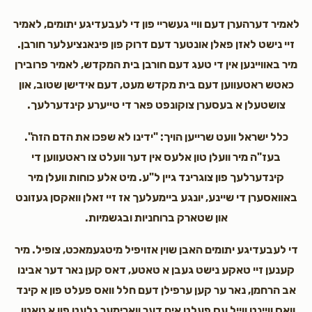
לאמיר דערהערן דעם וויי געשריי פון די לעבעדיגע יתומים, לאמיר
זיי נישט לאזן פאלן אונטער דעם דרוק פון פינאנציעלער חורבן.
מיר באוויינען אין די טעג דעם חורבן בית המקדש, לאמיר פרובירן
כאטש ראטעווען דעם בית מקדש מעט, דעם אידישן שטוב, און
צושטעלן א בעסערן צוקונפט פאר די טייערע קינדערלעך.
כלל ישראל וועט שרייען הויך: "ידינו לא שפכו את הדם הזה".
בעז"ה מיר וועלן טון אלעס אין דער וועלט צו ראטעווען די
קינדערלעך פון צוגרינד גיין ל"ע. מיט אלע כוחות וועלן מיר
באוואסערן די שיינע, יונגע ביימעלעך אז זיי זאלן וואקסן געזונט
און שטארק ברוחניות ובגשמיות.
די לעבעדיגע יתומים האבן שוין אזויפיל מיטגעמאכט, צופיל. מיר
קענען זיי טאקע נישט געבן א טאטע, דאס קען נאר דער אבינו
אב הרחמן, נאר ער קען ערפילן דעם חלל וואס פעלט פון א קינד
וואס וויינט ווייל עס פעלט אים דער ווארימער גלעט פון א טאטן.