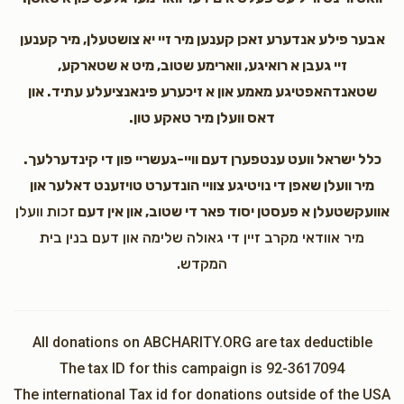
אבער פילע אנדערע זאכן קענען מיר זיי יא צושטעלן, מיר קענען
זיי געבן א רואיגע, ווארימע שטוב, מיט א שטארקע,
שטאנדהאפטיגע מאמע און א זיכערע פינאנציעלע עתיד. און
דאס וועלן מיר טאקע טון.
כלל ישראל וועט ענטפערן דעם וויי-געשריי פון די קינדערלעך.
מיר וועלן שאפן די נויטיגע צוויי הונדערט טויזענט דאלער און
אוועקשטעלן א פעסטן יסוד פאר די שטוב, און אין דעם
זכות וועלן
מיר אוודאי מקרב זיין די גאולה שלימה און דעם בנין בית
המקדש.
All donations on ABCHARITY.ORG are tax deductible
The tax ID for this campaign is 92-3617094
The international Tax id for donations outside of the USA