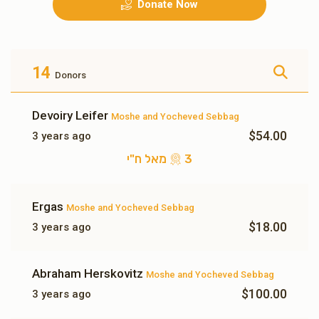
Donate Now
גראסערי פאר א וואך
שכר לימוד פאר א מיידל א
חודש
$500.00
$500.00
14
Donors
Devoiry Leifer
Moshe and Yocheved Sebbag
$54.00
3 years ago
עלעקטעריק פאר א חודש
10 מאל ח"י
3 מאל ח"י
$180.00
$350.00
Ergas
Moshe and Yocheved Sebbag
$18.00
3 years ago
Abraham Herskovitz
Moshe and Yocheved Sebbag
3 מאל ח"י
$100.00
3 years ago
$54.00