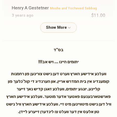
Henry A Gestetner
Moshe and Yocheved Sebbag
$11.00
3 years ago
Blimy Brauer
Moshe and Yocheved Sebbag
$25.00
3 years ago
בס"ד
EZ Refund Inc.
Moshe and Yocheved Sebbag
יתומים היינו ... ויש אב!!!
$10.00
3 years ago
וועלכע אידישע הארץ ווערט דען נישט צורינען פון רחמנות
Chaim Amran
קומענדיג אין בית המדרש אריין, און הערנדיג די קול'כלעך פון
Moshe and Yocheved Sebbag
$100.00
קליינע, יונגע יתומים, וועלכע זאגן קדיש נאך זייער
3 years ago
פארשטארבענעם פאטער אדער מוטער. וועלכע אידישע הארץ
וויל דען נישט מיטוויינען מיט זיי. וועלכע אידישע הארץ וויל נישט
Chaya Lieberman
Moshe and Yocheved Sebbag
טון אלעס אין דער וועלט צו לינדערן זייערע ליידן.
$10.00
3 years ago