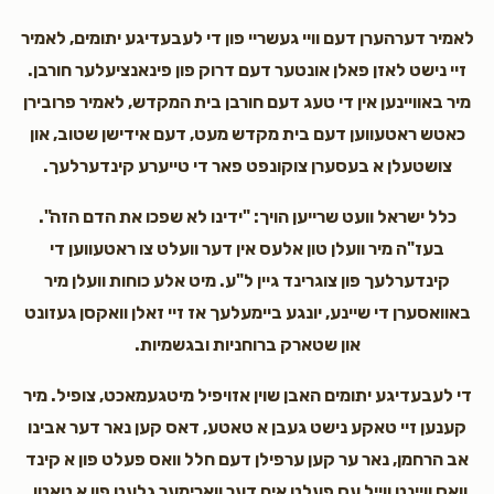
לאמיר דערהערן דעם וויי געשריי פון די לעבעדיגע יתומים, לאמיר
זיי נישט לאזן פאלן אונטער דעם דרוק פון פינאנציעלער חורבן.
מיר באוויינען אין די טעג דעם חורבן בית המקדש, לאמיר פרובירן
כאטש ראטעווען דעם בית מקדש מעט, דעם אידישן שטוב, און
צושטעלן א בעסערן צוקונפט פאר די טייערע קינדערלעך.
כלל ישראל וועט שרייען הויך: "ידינו לא שפכו את הדם הזה".
בעז"ה מיר וועלן טון אלעס אין דער וועלט צו ראטעווען די
קינדערלעך פון צוגרינד גיין ל"ע. מיט אלע כוחות וועלן מיר
באוואסערן די שיינע, יונגע ביימעלעך אז זיי זאלן וואקסן געזונט
און שטארק ברוחניות ובגשמיות.
די לעבעדיגע יתומים האבן שוין אזויפיל מיטגעמאכט, צופיל. מיר
קענען זיי טאקע נישט געבן א טאטע, דאס קען נאר דער אבינו
אב הרחמן, נאר ער קען ערפילן דעם חלל וואס פעלט פון א קינד
וואס וויינט ווייל עס פעלט אים דער ווארימער גלעט פון א טאטן.