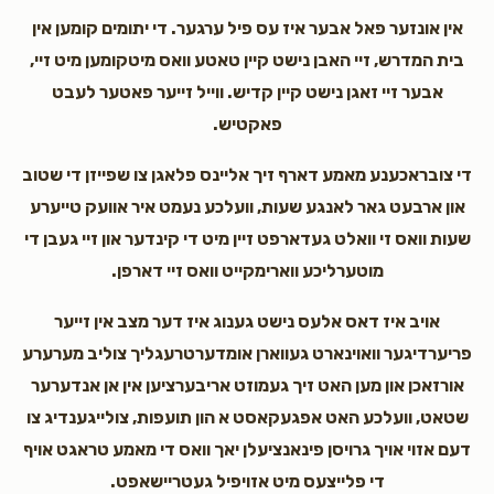
To a special neighbor
אין אונזער פאל אבער איז עס פיל ערגער. די יתומים קומען אין
בית המדרש, זיי האבן נישט קיין טאטע וואס מיטקומען מיט זיי,
אבער זיי זאגן נישט קיין קדיש. ווייל זייער פאטער לעבט
פאקטיש.
די צובראכענע מאמע דארף זיך אליינס פלאגן צו שפייזן די שטוב
און ארבעט גאר לאנגע שעות, וועלכע נעמט איר אוועק טייערע
שעות וואס זי וואלט געדארפט זיין מיט די קינדער און זיי געבן די
מוטערליכע ווארימקייט וואס זיי דארפן.
אויב איז דאס אלעס נישט גענוג איז דער מצב אין זייער
פריערדיגער וואוינארט געווארן אומדערטרעגליך צוליב מערערע
אורזאכן און מען האט זיך געמוזט אריבערציען אין אן אנדערער
שטאט, וועלכע האט אפגעקאסט א הון תועפות, צולייגענדיג צו
דעם אזוי אויך גרויסן פינאנציעלן יאך וואס די מאמע טראגט אויף
די פלייצעס מיט אזויפיל געטריישאפט.