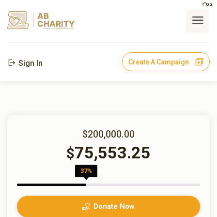
בס"ד
AB
CHARITY
powerd by ahblicklive.com
Create A Campaign
Sign In
$200,000.00
75,553.25
$
37%
Donate Now