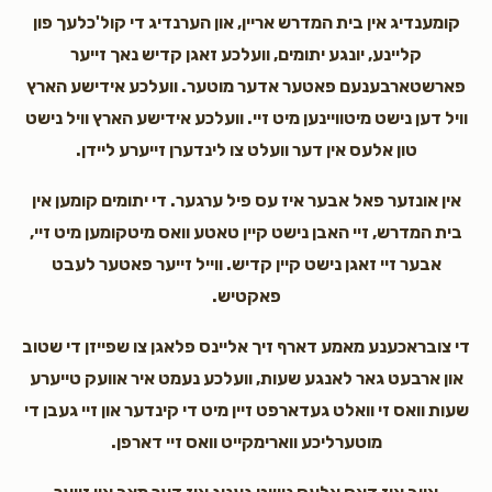
קומענדיג אין בית המדרש אריין, און הערנדיג די קול'כלעך פון
קליינע, יונגע יתומים, וועלכע זאגן קדיש נאך זייער
פארשטארבענעם פאטער אדער מוטער. וועלכע אידישע הארץ
וויל דען נישט מיטוויינען מיט זיי. וועלכע אידישע הארץ וויל נישט
טון אלעס אין דער וועלט צו לינדערן זייערע ליידן.
אין אונזער פאל אבער איז עס פיל ערגער. די יתומים קומען אין
בית המדרש, זיי האבן נישט קיין טאטע וואס מיטקומען מיט זיי,
אבער זיי זאגן נישט קיין קדיש. ווייל זייער פאטער לעבט
פאקטיש.
די צובראכענע מאמע דארף זיך אליינס פלאגן צו שפייזן די שטוב
און ארבעט גאר לאנגע שעות, וועלכע נעמט איר אוועק טייערע
שעות וואס זי וואלט געדארפט זיין מיט די קינדער און זיי געבן די
מוטערליכע ווארימקייט וואס זיי דארפן.