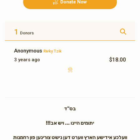
Donate Now
גראסערי פאר א וואך
שכר לימוד פאר א מיידל א
חודש
$500.00
$500.00
1
Donors
Anonymous
Rivky Tzik
$18.00
3 years ago
עלעקטעריק פאר א חודש
10 מאל ח"י
$180.00
$350.00
בס"ד
יתומים היינו ... ויש אב!!!
3 מאל ח"י
וועלכע אידישע הארץ ווערט דען נישט צורינען פון רחמנות
$54.00