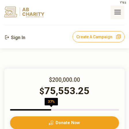
בס"ד
AB
CHARITY
powerd by ahblicklive.com
Create A Campaign
Sign In
$200,000.00
75,553.25
$
37%
Donate Now