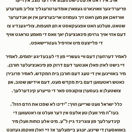
אויב איז דאס אלעס נישט גענוג איז דער מצב אין זייער
פריערדיגער וואוינארט געווארן אומדערטרעגליך צוליב מערערע
אורזאכן און מען האט זיך געמוזט אריבערציען אין אן אנדערער
שטאט, וועלכע האט אפגעקאסט א הון תועפות, צולייגענדיג צו
דעם אזוי אויך גרויסן פינאנציעלן יאך וואס די מאמע טראגט אויף
די פלייצעס מיט אזויפיל געטריישאפט.
לאמיר דערהערן דעם וויי געשריי פון די לעבעדיגע יתומים, לאמיר
זיי נישט לאזן פאלן אונטער דעם דרוק פון פינאנציעלער חורבן.
מיר באוויינען אין די טעג דעם חורבן בית המקדש, לאמיר פרובירן
כאטש ראטעווען דעם בית מקדש מעט, דעם אידישן שטוב, און
צושטעלן א בעסערן צוקונפט פאר די טייערע קינדערלעך.
כלל ישראל וועט שרייען הויך: "ידינו לא שפכו את הדם הזה".
בעז"ה מיר וועלן טון אלעס אין דער וועלט צו ראטעווען די
קינדערלעך פון צוגרינד גיין ל"ע. מיט אלע כוחות וועלן מיר
באוואסערן די שיינע, יונגע ביימעלעך אז זיי זאלן וואקסן געזונט