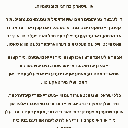
און שטארק ברוחניות ובגשמיות.
די לעבעדיגע יתומים האבן שוין אזויפיל מיטגעמאכט, צופיל. מיר
קענען זיי טאקע נישט געבן א טאטע, דאס קען נאר דער אבינו
אב הרחמן, נאר ער קען ערפילן דעם חלל וואס פעלט פון א קינד
וואס וויינט ווייל עס פעלט אים דער ווארימער גלעט פון א טאטן.
אבער פילע אנדערע זאכן קענען מיר זיי יא צושטעלן, מיר קענען
זיי געבן א רואיגע, ווארימע שטוב, מיט א שטארקע,
שטאנדהאפטיגע מאמע און א זיכערע פינאנציעלע עתיד. און
דאס וועלן מיר טאקע טון.
כלל ישראל וועט ענטפערן דעם וויי-געשריי פון די קינדערלעך.
מיר וועלן שאפן די נויטיגע צוויי הונדערט טויזענט דאלער און
אוועקשטעלן א פעסטן יסוד פאר די שטוב, און אין דעם
זכות וועלן
מיר אוודאי מקרב זיין די גאולה שלימה און דעם בנין בית