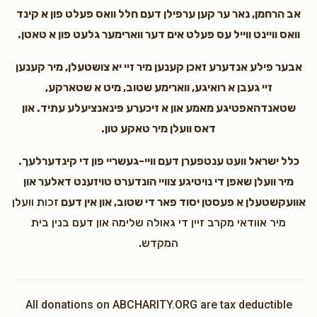
אב הרחמן, נאר ער קען ערפילן דעם חלל וואס פעלט פון א קינד
וואס וויינט ווייל עס פעלט אים דער ווארימער גלעט פון א טאטן.
אבער פילע אנדערע זאכן קענען מיר זיי יא צושטעלן, מיר קענען
זיי געבן א רואיגע, ווארימע שטוב, מיט א שטארקע,
שטאנדהאפטיגע מאמע און א זיכערע פינאנציעלע עתיד. און
דאס וועלן מיר טאקע טון.
כלל ישראל וועט ענטפערן דעם וויי-געשריי פון די קינדערלעך.
מיר וועלן שאפן די נויטיגע צוויי הונדערט טויזענט דאלער און
אוועקשטעלן א פעסטן יסוד פאר די שטוב, און אין דעם
זכות וועלן
מיר אוודאי מקרב זיין די גאולה שלימה און דעם בנין בית
המקדש.
All donations on ABCHARITY.ORG are tax deductible