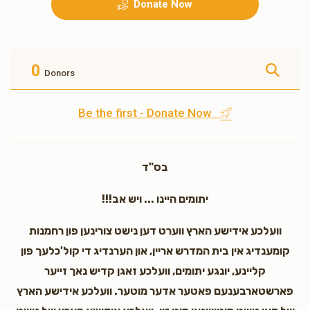
Donate Now
גראסערי פאר א וואך
שכר לימוד פאר א מיידל א
חודש
$500.00
$500.00
0
Donors
Be the first - Donate Now
עלעקטעריק פאר א חודש
10 מאל ח"י
בס"ד
$180.00
$350.00
יתומים היינו ... ויש אב!!!
וועלכע אידישע הארץ ווערט דען נישט צורינען פון רחמנות
קומענדיג אין בית המדרש אריין, און הערנדיג די קול'כלעך פון
קליינע, יונגע יתומים, וועלכע זאגן קדיש נאך זייער
3 מאל ח"י
פארשטארבענעם פאטער אדער מוטער. וועלכע אידישע הארץ
$54.00