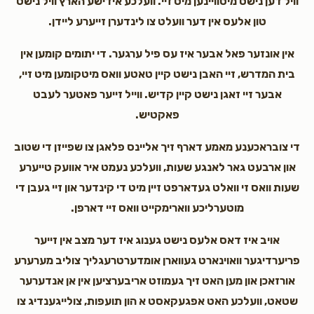
וויל דען נישט מיטוויינען מיט זיי. וועלכע אידישע הארץ וויל נישט
טון אלעס אין דער וועלט צו לינדערן זייערע ליידן.
אין אונזער פאל אבער איז עס פיל ערגער. די יתומים קומען אין
בית המדרש, זיי האבן נישט קיין טאטע וואס מיטקומען מיט זיי,
אבער זיי זאגן נישט קיין קדיש. ווייל זייער פאטער לעבט
פאקטיש.
די צובראכענע מאמע דארף זיך אליינס פלאגן צו שפייזן די שטוב
און ארבעט גאר לאנגע שעות, וועלכע נעמט איר אוועק טייערע
שעות וואס זי וואלט געדארפט זיין מיט די קינדער און זיי געבן די
מוטערליכע ווארימקייט וואס זיי דארפן.
אויב איז דאס אלעס נישט גענוג איז דער מצב אין זייער
פריערדיגער וואוינארט געווארן אומדערטרעגליך צוליב מערערע
אורזאכן און מען האט זיך געמוזט אריבערציען אין אן אנדערער
שטאט, וועלכע האט אפגעקאסט א הון תועפות, צולייגענדיג צו