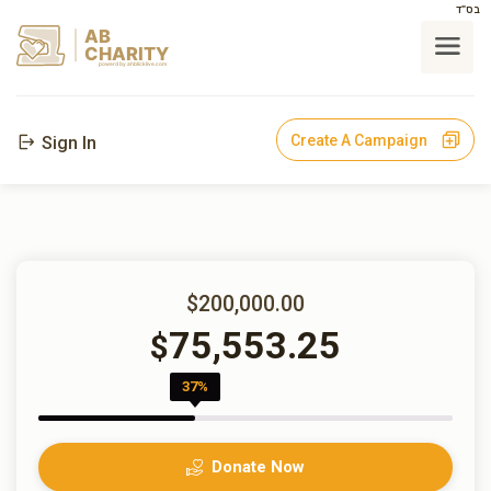
בס"ד
AB
CHARITY
powerd by ahblicklive.com
Create A Campaign
Sign In
$200,000.00
75,553.25
$
37%
Donate Now