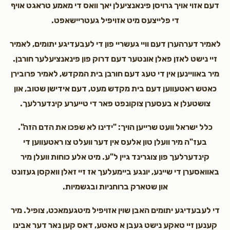
דעם אזוי אויך גרויסן פינאנציעלן יאך וואס די מאמע טראגט אויף
די פלייצעס מיט אזויפיל געטריישאפט.
לאמיר דערהערן דעם וויי געשריי פון די לעבעדיגע יתומים, לאמיר
זיי נישט לאזן פאלן אונטער דעם דרוק פון פינאנציעלער חורבן.
מיר באוויינען אין די טעג דעם חורבן בית המקדש, לאמיר פרובירן
כאטש ראטעווען דעם בית מקדש מעט, דעם אידישן שטוב, און
צושטעלן א בעסערן צוקונפט פאר די טייערע קינדערלעך.
כלל ישראל וועט שרייען הויך: "ידינו לא שפכו את הדם הזה".
בעז"ה מיר וועלן טון אלעס אין דער וועלט צו ראטעווען די
קינדערלעך פון צוגרינד גיין ל"ע. מיט אלע כוחות וועלן מיר
באוואסערן די שיינע, יונגע ביימעלעך אז זיי זאלן וואקסן געזונט
און שטארק ברוחניות ובגשמיות.
די לעבעדיגע יתומים האבן שוין אזויפיל מיטגעמאכט, צופיל. מיר
קענען זיי טאקע נישט געבן א טאטע, דאס קען נאר דער אבינו