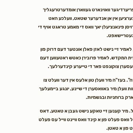
פריערדיגער וואוינארט געווארן אומדערטרעגליך
בערציען אין אן אנדערער שטאט, וועלכע האט
ויסן פינאנציעלן יאך וואס די מאמע טראגט אויף די
געטריישאפט.
 לאמיר זיי נישט לאזן פאלן אונטער דעם דרוק פון
ן בית המקדש, לאמיר פרובירן כאטש ראטעווען דעם
עסערן צוקונפט פאר די טייערע קינדערלעך.
". בעז"ה מיר וועלן טון אלעס אין דער וועלט צו
ת וועלן מיר באוואסערן די שיינע, יונגע ביימעלעך
טארק ברוחניות ובגשמיות.
ל. מיר קענען זיי טאקע נישט געבן א טאטע, דאס
וואס פעלט פון א קינד וואס וויינט ווייל עס פעלט
 פון א טאטן.