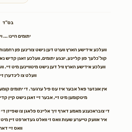
$5.00
בס"ד
יתומים היינו ... ו
וועלכע אידישע הארץ ווערט דען נישט צורינען פון רחמנות 
קול'כלעך פון קליינע, יונגע יתומים, וועלכע זאגן קדי
וועלכע אידישע הארץ וויל דען נישט מיטוויינען מיט זיי. ו
וועלט צו לינדערן זיי
אין אונזער פאל אבער איז עס פיל ערגער. די יתומים קומען
מיטקומען מיט זיי, אבער זיי זאגן נישט קיין ק
די צובראכענע מאמע דארף זיך אליינס פלאגן צו שפייזן די
איר אוועק טייערע שעות וואס זי וואלט געדארפט זיין מיט ד
וואס זיי דאר