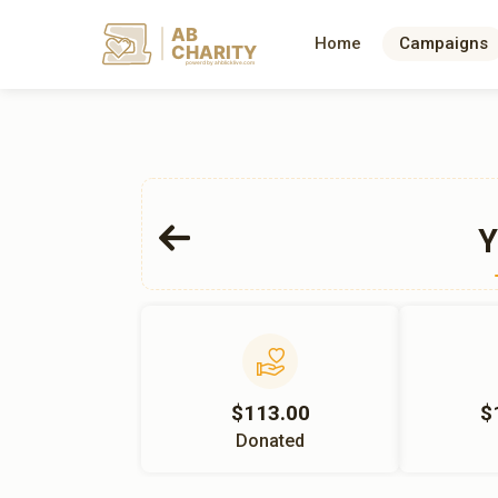
AB
Home
Campaigns
CHARITY
powerd by ahblicklive.com
Y
$113.00
$
Donated