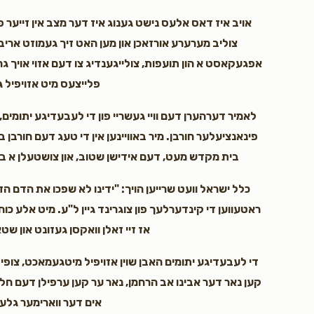
אויב איז דאס אלעס נישט גענוג איז דער מצב אין זייער 
צוליב מערערע אורזאכן און מען האט זיך געמוזט ארי
אפגעקאסט א הון תועפות, צולייגענדיג צו דעם אזוי אויך גר
פלייצעס מיט אזויפיל 
לאמיר דערהערן דעם וויי געשריי פון די לעבעדיגע יתומים,
פינאנציעלער חורבן. מיר באוויינען אין די טעג דעם חורב
בית מקדש מעט, דעם אידישן שטוב, און צושטעלן א ב
כלל ישראל וועט שרייען הויך: "ידינו לא שפכו את הדם הזה
ראטעווען די קינדערלעך פון צוגרינד גיין ל"ע. מיט אלע כוחו
אז זיי זאלן וואקסן געזונט און ש
די לעבעדיגע יתומים האבן שוין אזויפיל מיטגעמאכט, צופי
קען נאר דער אבינו אב הרחמן, נאר ער קען ערפילן דעם חלל 
אים דער ווארימער גלעט