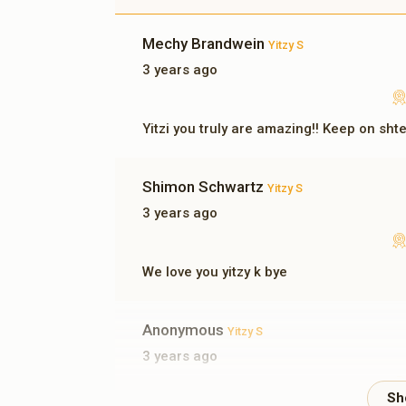
Mechy Brandwein
Yitzy S
3 years ago
Yitzi you truly are amazing!! Keep on shte
Shimon Schwartz
Yitzy S
3 years ago
We love you yitzy k bye
Anonymous
Yitzy S
3 years ago