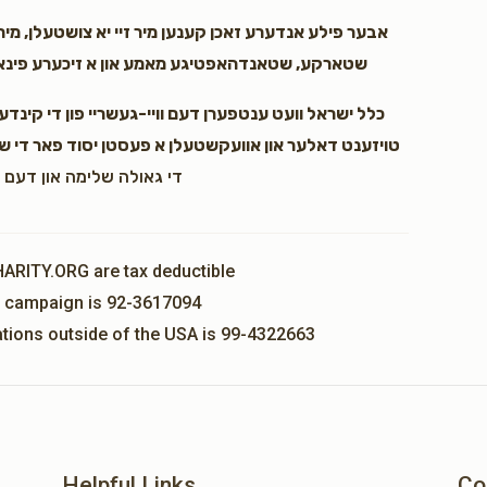
אבער פילע אנדערע זאכן קענען מיר זיי יא צושטעלן, מיר 
שטארקע, שטאנדהאפטיגע מאמע און א זיכערע פינאנצי
כלל ישראל וועט ענטפערן דעם וויי-געשריי פון די קינדערל
טויזענט דאלער און אוועקשטעלן א פעסטן יסוד פאר די שט
די גאולה שלימה און דעם 
HARITY.ORG are tax deductible
is campaign is 92-3617094
nations outside of the USA is 99-4322663
Helpful Links
Co