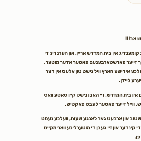
You are simply amazing
Yanky Sali
Yitzy S
3 years ago
יש אב!!!
K bye
קומענדיג אין בית המדרש אריין, און הערנדיג די
ש נאך זייער פארשטארבענעם פאטער אדער מוטער.
ועלכע אידישע הארץ וויל נישט טון אלעס אין דער
ערע ליידן.
 אין בית המדרש, זיי האבן נישט קיין טאטע וואס
דיש. ווייל זייער פאטער לעבט פאקטיש.
 שטוב און ארבעט גאר לאנגע שעות, וועלכע נעמט
י קינדער און זיי געבן די מוטערליכע ווארימקייט
פן.