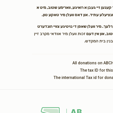
קענען זיי געבן א רואיגע, ווארימע שטוב, מיט א
עלע עתיד. און דאס וועלן מיר טאקע טון.
עך. מיר וועלן שאפן די נויטיגע צוויי הונדערט
וב, און אין דעם
זכות וועלן מיר אוודאי מקרב זיין
בנין בית המקדש.
All donations on ABC
The tax ID for th
The international Tax id for do