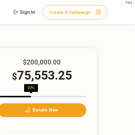
בס"ד
Sign In
Create A Campaign
$200,000.00
75,553.25
$
37%
Donate Now