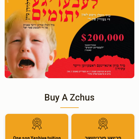
Buy A Zchus
פרישע פורניטשור
One son Yeshiva tuition