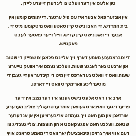
טון אלעס אין דער וועלט צו לינדערן זייערע ליידן.
Motty Weber
Yakov Menachem and Yumi Sebbag
$54.00
3 years ago
אין אונזער פאל אבער איז עס פיל ערגער. די יתומים קומען אין
3 מאל ח"י
בית המדרש, זיי האבן נישט קיין טאטע וואס מיטקומען מיט זיי,
Sorry for the late response
אבער זיי זאגן נישט קיין קדיש. ווייל זייער פאטער לעבט
פאקטיש.
Margalit Brull
Yakov Menachem and Yumi Sebbag
די צובראכענע מאמע דארף זיך אליינס פלאגן צו שפייזן די שטוב
$5.00
3 years ago
און ארבעט גאר לאנגע שעות, וועלכע נעמט איר אוועק טייערע
שעות וואס זי וואלט געדארפט זיין מיט די קינדער און זיי געבן די
מוטערליכע ווארימקייט וואס זיי דארפן.
אויב איז דאס אלעס נישט גענוג איז דער מצב אין זייער
פריערדיגער וואוינארט געווארן אומדערטרעגליך צוליב מערערע
אורזאכן און מען האט זיך געמוזט אריבערציען אין אן אנדערער
שטאט, וועלכע האט אפגעקאסט א הון תועפות, צולייגענדיג צו
דעם אזוי אויך גרויסן פינאנציעלן יאך וואס די מאמע טראגט אויף