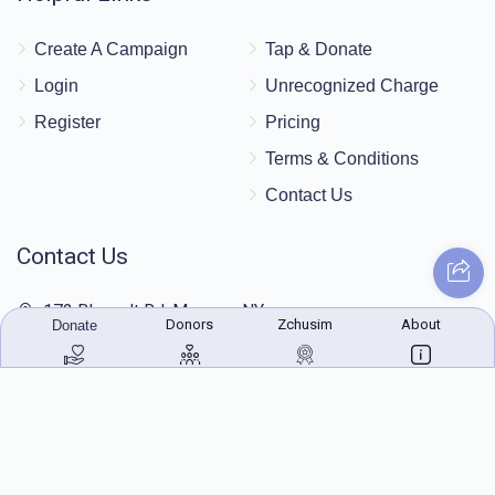
Create A Campaign
Tap & Donate
Login
Unrecognized Charge
Register
Pricing
Terms & Conditions
Contact Us
Contact Us
172 Blauvelt Rd, Monsey, NY
Donors
Zchusim
About
Donate
(212) 239-8923
info@abcharity.org
Powered by
AhBlickLive.com