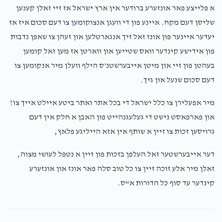
א פלייצע פאר אונזערע ברודער אין ארץ ישראל אז זיי זאלן קענען
שליסן דעם מקח. איינע פון די וועגן אנצוקומען צו דעם סכום איז אז
יעדער איינער פון אונז זאל זיך אנגארטלען און זעהן צו שאפן נדבות
פון אידישע קינדער וואס שטייען און ווארטן אז מען זאל קומען
בעהטן פון זיי און מיטן אייבערשטנ'ס הילף וועלן מיר אנקומען צו
דעם סכום שנעל און גיך.
מיר אפעלירן צו כלל ישראל די בכל אתר ואתר ביטע איילט אייך צו!
און פארפאסט נישט די געלעגנהייט פון האבן א חלק אין דעם
גרויסען זכות צו זיין א שותף אין אזא הייליגע פלאץ,
דער אייבערשטער זאל העלפן בזכות פון זיין א נטפל לעושי מצוה,
זאלן מיר אלע זוכה זיין צו כל טוב סלה פאר אונז און אונזערע
קינדער עד סוף כל הדורות א“ס.