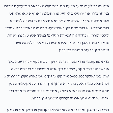
אזוי מיר אלע ווייסען אז עס איז ב“ה געלונגען פאר אונזערע חבירים
בני החבורה פון ירושלים עיה“ק צו חתמענען אויף א קאנטראקט
פאר א שטח אין ירושלים עיה“ק וואס וועט דינען בעז“ה לצורך א
בית המדרש, א בית וואס פון דארט וועט ארויסגיין אלא דריי עמודי
עולם 'תורה' 'עבודה' און 'גמילת חסדים' במשך אלע טעג פון יאהר,
אזוי ווי מיר האבן זיך שוין אלע איבערגעצייגט די לעצטע צעהן
יאהר אין די עיר התורה בני ברק.
כדי אנצוקומען צו די מטרה צו ענדיגען דעם אפקויף פון דעם פלאץ
און שליסן דעם מקח, פעהלט זיך אויס א סכום פון פיר הונדרעט
טויזענט דאלער $400,000 מיר קענען זיך נישט פארשטעלן די גרויסע
זכות וואס מען האט, צו זיין א שותף אין די גרויסע אקטעוויטעטן
וואס קומט ארויס פון אזא פלאץ, אזוי ווי כבוד מורינו ר‘ ארי‘ דוד
שליט“א האט שוין ארויסגעברענגט אין זיין בריוו.
דעריבער האבן מיר זיך אנגעגארטלט צו קומען צו הילף און צולייגן