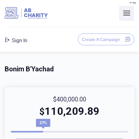
בס"ד
AB
CHARITY
powerd by ahblicklive.com
Create A Campaign
Sign In
Bonim B'Yachad
$400,000.00
110,209.89
$
27%