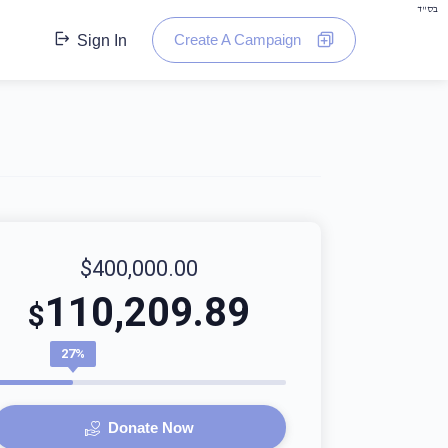
בס"ד
Create A Campaign
Sign In
$400,000.00
110,209.89
$
27%
Donate Now