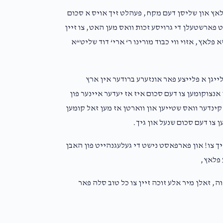
פלאץ און שליסן דעם מקח, פעהלט זיך אויס א סכום
ר $400,000 מיר קענען זיך נישט פארשטעלן די גרויסע זכות וואס מען האט, צו זיין
פלאץ, אזוי ווי כבוד מורינו ר‘ ארי‘ דוד שליט“א
ייגן א פלייצע פאר אונזערע ברודער אין ארץ
 אנצוקומען צו דעם סכום איז אז יעדער איינער פון
 קינדער וואס שטייען און ווארטן אז מען זאל קומען
ן צו דעם סכום שנעל און גיך.
ך צו! און פארפאסט נישט די געלעגנהייט פון האבן
 פלאץ,
ה, זאלן מיר אלע זוכה זיין צו כל טוב סלה פאר