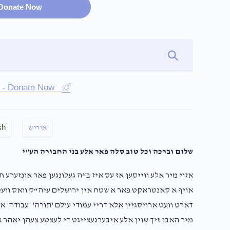
Donate Now
st - Donate Now
sh
אידיש
שלום וברכה וכל טוב סלה פאר אלע בני החבורה הע"י
אזוי מיר אלע ווייסען אז עס איז ב“ה געלונגען פאר אונזערע 
אויף א קאנטראקט פאר א שטח אין ירושלים עיה“ק וואס וועט 
דארט וועט ארויסגיין אלא דריי עמודי עולם 'תורה' 'עבודה' או
מיר האבן זיך שוין אלע איבערגעצייגט די לעצטע צעהן יאהר א