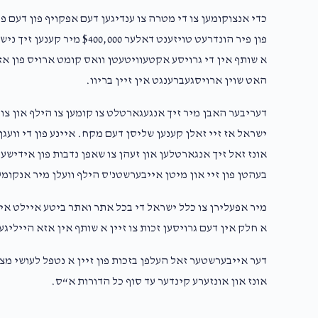
כדי אנצוקומען צו די מטרה צו ענדיגען דעם אפקויף פון דעם 
פון פיר הונדרעט טויזענט דאלע
א שותף אין די גרויסע אקטעוויטעטן וואס קומט ארויס פון אזא 
האט שוין ארויסגעברענגט אין זיין בריוו.
דעריבער האבן מיר זיך אנגעגארטלט צו קומען צו הילף און צול
ישראל אז זיי זאלן קענען שליסן דעם מקח. איינע פון די וועגן
אונז זאל זיך אנגארטלען און זעהן צו שאפן נדבות פון אידישע
בעהטן פון זיי און מיטן אייבערשטנ'ס הילף וועלן מיר אנקומע
מיר אפעלירן צו כלל ישראל די בכל אתר ואתר ביטע איילט איי
א חלק אין דעם גרויסען זכות צו זיין א שותף אין אזא הייליגע
דער אייבערשטער זאל העלפן בזכות פון זיין א נטפל לעושי מצו
אונז און אונזערע קינדער עד סוף כל הדורות א“ס.