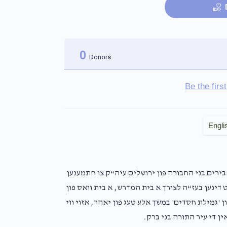
0
Donors
Be the fir
Engli
חבירים בני החבורה פון ירושלים עיה“ק צו חתמענען
דינען בעז“ה לצורך א בית המדרש, א בית וואס פון
ן 'גמילת חסדים' במשך אלע טעג פון יאהר, אזוי ווי
ין די עיר התורה בני ברק.