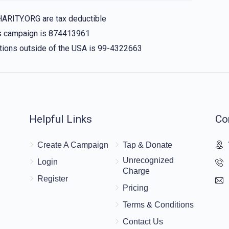
HARITY.ORG are tax deductible
his campaign is 874413961
nations outside of the USA is 99-4322663
Helpful Links
Co
Create A Campaign
Tap & Donate
Unrecognized
Login
Charge
Register
Pricing
Terms & Conditions
Contact Us