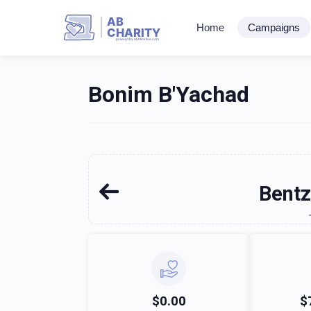
AB
Home
Campaigns
CHARITY
powerd by ahblicklive.com
Bonim B'Yachad
Bentz
$0.00
$