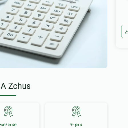
 A Zchus
נותן יד
זכות יומי