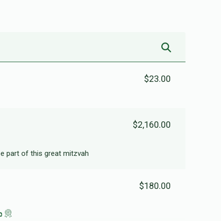
$0
$1,000
0
Donated
Goal
Donors
$23.00
$2,160.00
e part of this great mitzvah
$180.00
נו