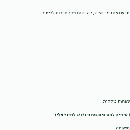
Shaul & Miriam Balzam
whatsApp group
2 years ago
ת עם אתגרים אלה, להבטיח שהן יכולות לכסות
גוף ל ת./מ, ת.ר./מ. א/מ. ישועות לחטופים, לחיילים, אחדות ואהבת חינם לעם
AVRUMY JACHIMOWITZ
LIEBY לייבי
2 years ago
שפחות נזקקות.
שיהיה להם בית בטוח ויציב לחזור אליו
 משפחה.