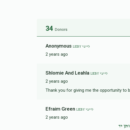
$0
$3,000
0
Donated
Goal
Donors
34
Donors
Anonymous
LIEBY לייבי
2 years ago
Shlomie And Leahla
LIEBY לייבי
2 years ago
Thank you for giving me the opportunity to b
Efraim Green
LIEBY לייבי
2 years ago
תן יד