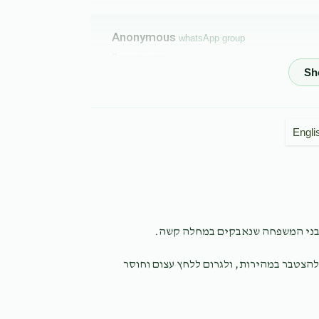
Anonymous
whatsApp group
2 years ago
תן יד
Engli
Samuel Kein
LIEBY לייבי
2 years ago
‫שמואל יהודה מושקוביץ‬‎
LIEBY לייבי
מבני המשפחה שנאבקים במחלה קשה.
2 years ago
תן יד
להצטבר במהירות, ולגרום ללחץ עצום וחוסר