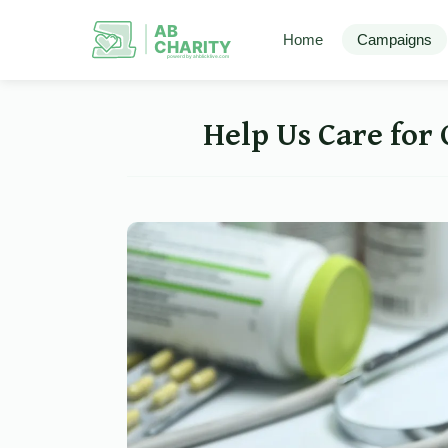
AB
Home
Campaigns
CHARITY
powerd by ahblicklive.com