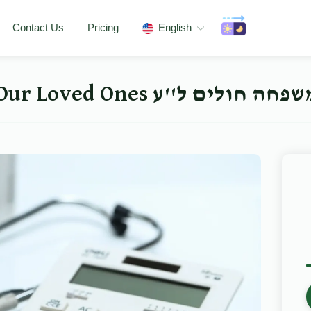
Contact Us
Pricing
English
Help Us Care for Our Loved On