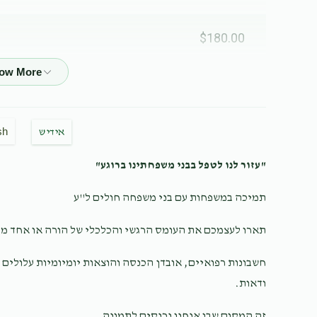
$180.00
נו
לייבי עושה ומעשה עוסק בצרכי ציבור באמונה
sh
אידיש
$55.00
"עזור לנו לטפל בבני משפחתינו ברוגע"
תמיכה במשפחות עם בני משפחה חולים ל''ע
$180.00
תארו לעצמכם את העומס הרגשי והכלכלי של הורה או אחד 
נו
חשבונות רפואיים, אובדן הכנסה והוצאות יומיומיות עלולים 
לכבוד הצדיק איש החסד לייבי שליט"א
ודאות.
זה המקום שבו אנחנו נכנסים לתמונה.