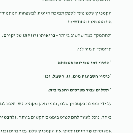
$18.00
הקמפיין שלנו נועד לספק תמיכה חיונית למשפחות המתמודדו
רפואת הנפש ורפואת ה
את ההוצאות החודשיות
ישראל.
ולהתמקד במה שחשוב ביותר -
בריאותו ורווחתו של יקירם.
$36.00
תרומתך תעזור לנו:
*
כיסוי דמי שכירות/משכנתא
*
כיסוי חשבונות מים, גז, חשמל, וכו'
* תשלום עבור מצרכים וחפצי בית.
על ידי תמיכה בקמפיין שלנו, תהיו חלק מקהילה שדואגת למ
ביחד, נוכל לעזור להם לנווט בזמנים הקשים ביותר .
ולהבטיח 
אנא תרום עוד היום ותשתף את הקמפיין שלנו עם חברים ובני