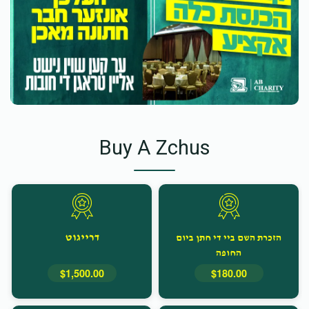
Buy A Zchus
דרייגוט
הזכרת השם ביי די חתן ביום
החופה
$1,500.00
$180.00