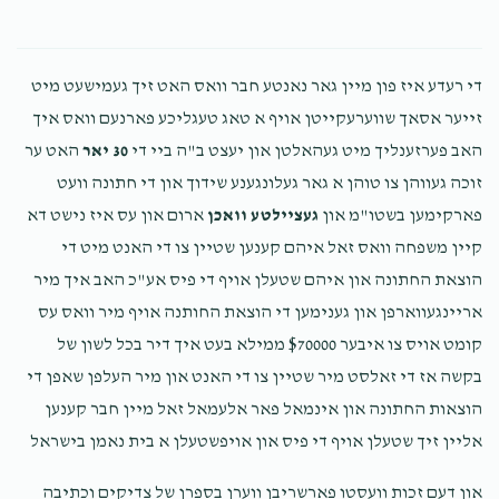
די רעדע איז פון מיין גאר נאנטע חבר וואס האט זיך געמישעט מיט
זייער אסאך שווערעקייטן אויף א טאג טעגליכע פארנעם וואס איך
האב פערזענליך מיט געהאלטן און יעצט ב"ה ביי די
30 יאר
האט ער
זוכה געווהן צו טוהן א גאר געלונגענע שידוך און די חתונה וועט
פארקימען בשטו"מ און
געציילטע וואכן
ארום און עס איז נישט דא
קיין משפחה וואס זאל איהם קענען שטיין צו די האנט מיט די
הוצאת החתונה און איהם שטעלן אויף די פיס אע"כ האב איך מיר
אריינגעווארפן און גענימען די הוצאת החותנה אויף מיר וואס עס
קומט אויס צו איבער $70000 ממילא בעט איך דיר בכל לשון של
בקשה אז די זאלסט מיר שטיין צו די האנט און מיר העלפן שאפן די
הוצאות החתונה און אינמאל פאר אלעמאל זאל מיין חבר קענען
אליין זיך שטעלן אויף די פיס און אויפשטעלן א בית נאמן בישראל
און דעם זכות וועסטו פארשריבן ווערן בספרן של צדיקים וכתיבה