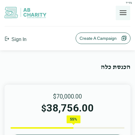
בס"ד
AB
CHARITY
powerd by ahblicklive.com
Create A Campaign
Sign In
הכנסת כלה
$70,000.00
38,756.00
$
55%