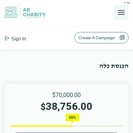
בס"ד
AB
CHARITY
powerd by ahblicklive.com
Create A Campaign
Sign In
הכנסת כלה
$70,000.00
38,756.00
$
55%