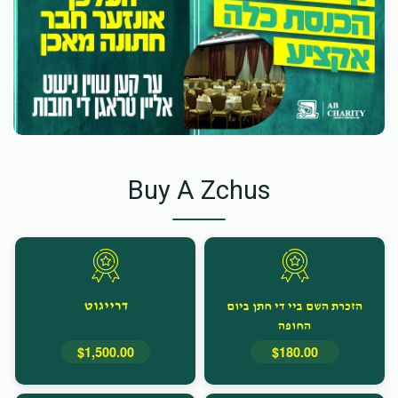
Buy A Zchus
דרייגוט
הזכרת השם ביי די חתן ביום
החופה
$1,500.00
$180.00