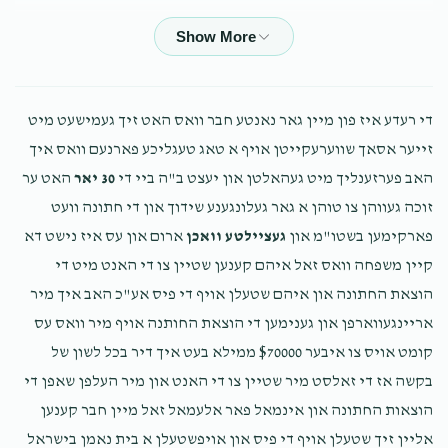
אברהם ישעי קאהן
משה שמואל קאהן
$1,000.00
1 year ago
משה ישעי פירטה
משה שמואל קאהן
די רעדע איז פון מיין גאר נאנטע חבר וואס האט זיך געמישעט מיט
$180.00
1 year ago
זייער אסאך שווערעקייטן אויף א טאג טעגליכע פארנעם וואס איך
הזכרת השם ביי די חתן ביום החופה
האב פערזענליך מיט געהאלטן און יעצט ב"ה ביי די
30 יאר
האט ער
זוכה געווהן צו טוהן א גאר געלונגענע שידוך און די חתונה וועט
פארקימען בשטו"מ און
געציילטע וואכן
ארום און עס איז נישט דא
יואל ווידער
משה שמואל קאהן
קיין משפחה וואס זאל איהם קענען שטיין צו די האנט מיט די
$180.00
1 year ago
הוצאת החתונה און איהם שטעלן אויף די פיס אע"כ האב איך מיר
הזכרת השם ביי די חתן ביום החופה
אריינגעווארפן און גענימען די הוצאת החותנה אויף מיר וואס עס
קומט אויס צו איבער $70000 ממילא בעט איך דיר בכל לשון של
פנחס ביקל
משה שמואל קאהן
בקשה אז די זאלסט מיר שטיין צו די האנט און מיר העלפן שאפן די
$30.00
1 year ago
הוצאות החתונה און אינמאל פאר אלעמאל זאל מיין חבר קענען
אליין זיך שטעלן אויף די פיס און אויפשטעלן א בית נאמן בישראל