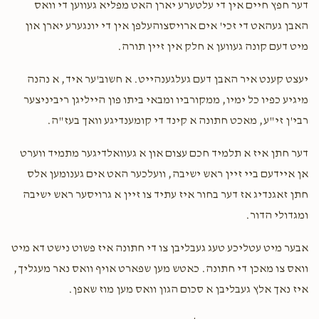
דער חפץ חיים אין די עלטערע יארן האט מפליא געווען די וואס
$100.00
2 years ago
האבן געהאט די זכי' אים ארויסצוהעלפן אין די יונגערע יארן און
מיט דעם קונה געווען א חלק אין זיין תורה.
Shaya Steiner
יעצט קענט איר האבן דעם געלגענהייט. א חשוב'ער איד, א נהנה
$50.00
2 years ago
מיגיע כפיו כל ימיו, ממקורביו ומבאי ביתו פון הייליגן ריביניצער
רבי'ן זי"ע, מאכט חתונה א קינד די קומענדיגע וואך בעז"ה.
Lieb Breuer
$36.00
2 years ago
דער חתן איז א תלמיד חכם עצום און א געוואלדיגער מתמיד ווערט
אן איידעם ביי זיין ראש ישיבה, וועלכער האט אים גענומען אלס
חתן זאגנדיג אז דער בחור איז עתיד צו זיין א גרויסער ראש ישיבה
ומגדולי הדור.
אבער מיט עטליכע טעג געבליבן צו די חתונה איז פשוט נישט דא מיט
וואס צו מאכן די חתונה. כאטש מען שפארט אויף וואס נאר מעגליך,
איז נאך אלץ געבליבן א סכום הגון וואס מען מוז שאפן.