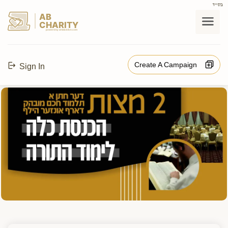
בס"ד
AB
CHARITY
powerd by ahblicklive.com
Create A Campaign
Sign In