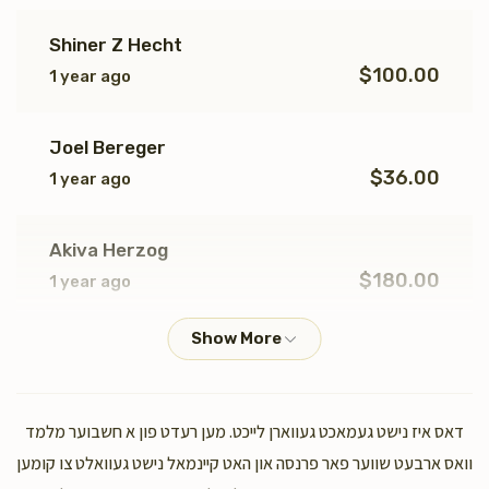
Shiner Z Hecht
$100.00
1 year ago
Joel Bereger
$36.00
1 year ago
Akiva Herzog
$180.00
1 year ago
Anonymous
$91.00
1 year ago
דאס איז נישט געמאכט געווארן לייכט. מען רעדט פון א חשבוער מלמד
Chaim Deutsch
וואס ארבעט שווער פאר פרנסה און האט קיינמאל נישט געוואלט צו קומען
$70.00
1 year ago