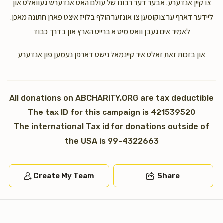
צו קיין אנדערע. אבער דער רבונו של עולם האט אנדערש געוואלט און
ליידער דארף ער צוקומען צו אונזער הולף בלויז איצט פארן חתונה מאכן.
Chaim Deutsch
לאמיר אים געבן וואס מיט א ברייט הארץ און בדרך כבוד
$30.00
1 year ago
און בזכות זאת זאלט איר קיינמאל נישט דארפן נעמען פון אנדערע
Jeffrey Feldman
$200.00
1 year ago
All donations on ABCHARITY.ORG are tax deductible
The tax ID for this campaign is 421539520
The international Tax id for donations outside of
the USA is 99-4322663
Create My Team
Share