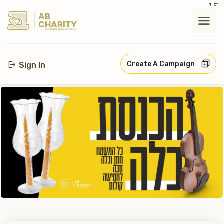
בס"ד
AB
CHARITY
powerd by ahblicklive.com
Create A Campaign
Sign In