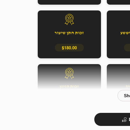
יטשע
זכות חתן שיעור
$180.00
יך
זכות הויזן
$40.00