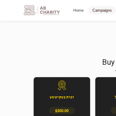
AB
Home
Campaigns
CHARITY
powerd by ahblicklive.com
Buy
זכות בעקיטשע
$300.00