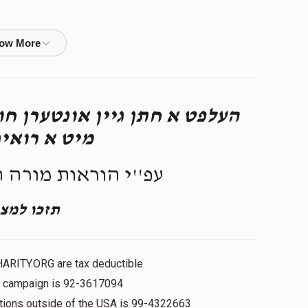
$50.00
העלפט א חתן גיין אונטערן ח
$360.00
מיט א רואי!
עפ''י הוראות מורה 
$19.00
תזכו למצ!
זכו
HARITY.ORG are tax deductible
$360.00
is campaign is 92-3617094
nations outside of the USA is 99-4322663