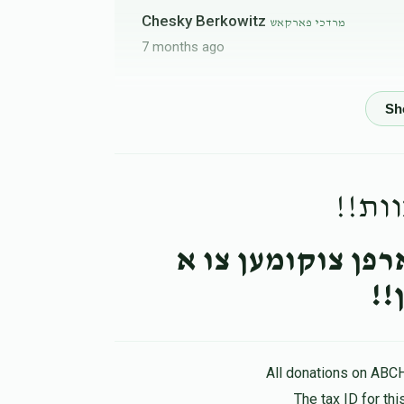
Chesky Berkowitz
מרדכי פארקאש
7 months ago
Chaim
ץ, הערשי פאלקאוויטש, חיים אלטמאן, דוד
גראס, לכ' החתן, יואל משה שעהנברוין
7 months ago
צוות
Pinchas Smaia
מרדכי פארקאש
7 months ago
פן צוקומען צו א
Yiddy Goldberger
טן
מרדכי פארקאש
7 months ago
Yoel Epstein
All donations on ABC
מרדכי פארקאש
7 months ago
The tax ID for t