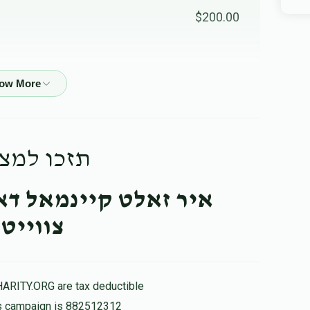
$200.00
$25.00
מרדכי פארקאש, משה האפפמאן, מרדכי יצחק שוואר
תזכו למ!!
$100.00
איר זאלט קיינמאל דאר
$100.00
צוויי!!
$180.00
HARITY.ORG are tax deductible
his campaign is 882512312