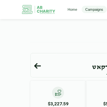
AB
Home
Campaigns
CHARITY
powerd by ahblicklive.com
רקאש
$3,227.59
$