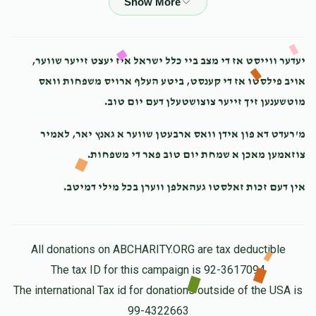
$36.00
2 years ago
אחי היקר הערשי! א שטיק צדקה וחסד
יעדער ווייסט אז די מצב ביי כלל ישראל איז יעצט זייער שווער,
Avrumie Markowitz
אויב פילסטו אז די קענסט, ביטע העלף ארויס משפחות וואס
$36.00
2 years ago
מוטשענען זיך זייער צוצושטעלן דעם יום טוב.
Great to be around with good people!
מ'רעדט דא פון אידן וואס ארבעטן שווער א גאנץ יאר, לאמיר
צוזאמען מאכן א שמחת יום טוב פאר די משפחות.
Anonymous
$18.00
2 years ago
אין דעם זכות זאלסטו געהאלפן ווערן בכל מילי דמיטב.
Anonymous
$100.00
All donations on ABCHARITY.ORG are tax deductible
2 years ago
The tax ID for this campaign is 92-3617094
The international Tax id for donations outside of the USA is
99-4322663