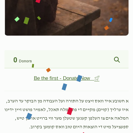
0
Donors
Be the first - Donate Now
א חשובע איד וואס זיצט על התורה ועל העבודה מן הבוקר עד הערב,
איז ערליך (קוים) מקיים די פת במלח תאכל, לאמיר פושט זיין ידינו
המלאה אים צו העלפן קענען שטעלן מער ווי ברויט אויפן טיש,
ספעציעל מיט די הוצאות היום טוב וואס קומען בקרוב.