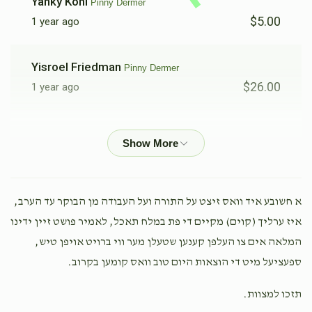
Yanky Kohl
Pinny Dermer
$5.00
1 year ago
Yisroel Friedman
Pinny Dermer
$26.00
1 year ago
Anonymous
Pinny Dermer
$100.00
1 year ago
Dovid Schneebalg
Pinny Dermer
א חשובע איד וואס זיצט על התורה ועל העבודה מן הבוקר עד הערב,
$36.00
1 year ago
איז ערליך (קוים) מקיים די פת במלח תאכל, לאמיר פושט זיין ידינו
המלאה אים צו העלפן קענען שטעלן מער ווי ברויט אויפן טיש,
Yekusiel Weiss
ספעציעל מיט די הוצאות היום טוב וואס קומען בקרוב.
Pinny Dermer
$5.00
1 year ago
תזכו למצוות.
מי כעמך ישראל