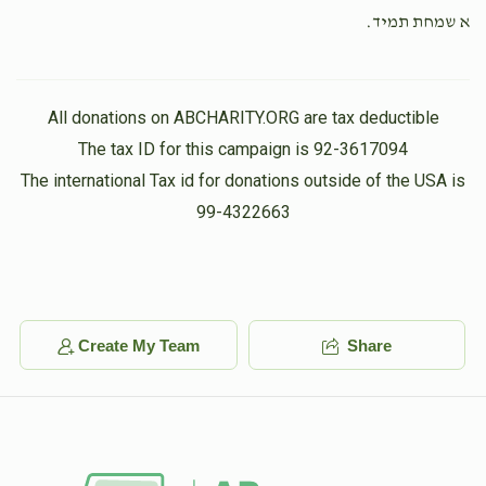
א שמחת תמיד.
Rosman Yoel
Pinny Dermer
$20.00
1 year ago
All donations on ABCHARITY.ORG are tax deductible
The tax ID for this campaign is 92-3617094
The international Tax id for donations outside of the USA is
99-4322663
Create My Team
Share