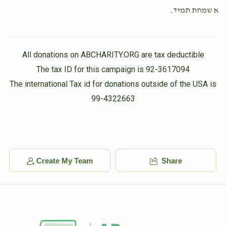
א שמחת תמיד.
Yoely Gross
Moshe Y Greenberg
$60.00
1 year ago
All donations on ABCHARITY.ORG are tax deductible
The tax ID for this campaign is 92-3617094
The international Tax id for donations outside of the USA is
99-4322663
Create My Team
Share