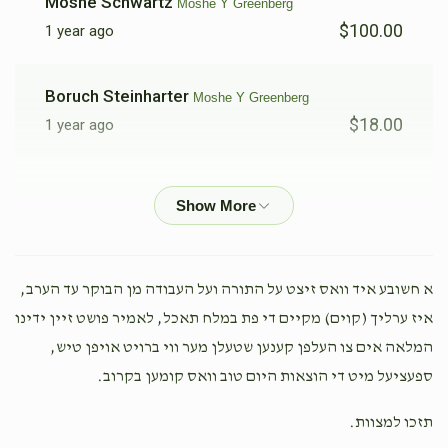
Moshe Schwartz
Moshe Y Greenberg
$100.00
1 year ago
Boruch Steinharter
Moshe Y Greenberg
$18.00
1 year ago
Shaya Sternhill
Moshe Y Greenberg
$50.00
1 year ago
Anonymous
Moshe Y Greenberg
א חשובע איד וואס זיצט על התורה ועל העבודה מן הבוקר עד הערב,
$20.00
1 year ago
איז ערליך (קוים) מקיים די פת במלח תאכל, לאמיר פושט זיין ידינו
המלאה אים צו העלפן קענען שטעלן מער ווי ברויט אויפן טיש,
SB Bernstein
ספעציעל מיט די הוצאות היום טוב וואס קומען בקרוב.
Moshe Y Greenberg
$36.00
1 year ago
תזכו למצוות.
אמע"כ גיסי היקר שליט"א