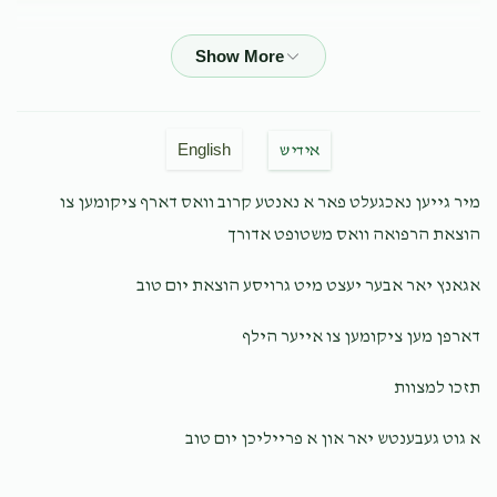
Anonymous
$50.00
10 months ago
Anonymous
English
אידיש
$18.00
10 months ago
מיר גייען נאכגעלט פאר א נאנטע קרוב וואס דארף ציקומען צו
הוצאת הרפואה וואס משטופט אדורך
Mordy Sardar, Esq
$400.00
10 months ago
אגאנץ יאר אבער יעצט מיט גרויסע הוצאת יום טוב
Refuah shelema!
דארפן מען ציקומען צו אייער הילף
Anonymous
תזכו למצוות
$26.00
10 months ago
א גוט געבענטש יאר און א פרייליכן יום טוב