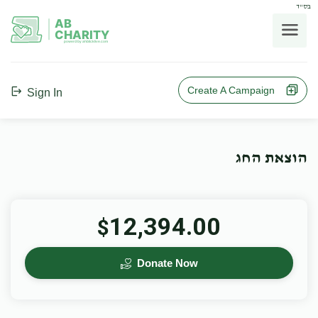
בס"ד
AB
CHARITY
powerd by ahblicklive.com
Create A Campaign
Sign In
הוצאת החג
12,394.00
$
Donate Now