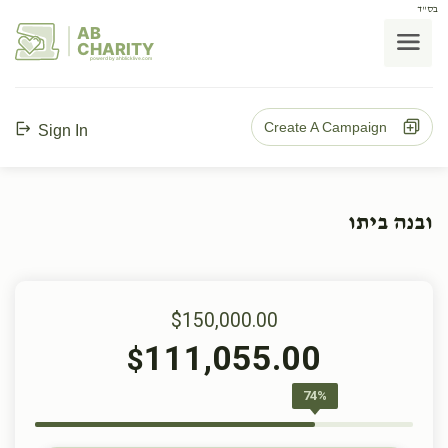
בס"ד
AB
CHARITY
powerd by ahblicklive.com
Create A Campaign
Sign In
ובנה ביתו
$150,000.00
111,055.00
$
74%