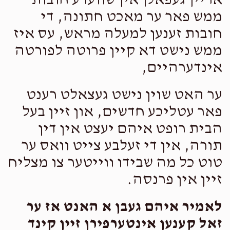
אריין געפאלן אין שווערע חובות
Lechem Bakery
ממש פאר ער מאכט חתונה, די
AW
AYS
$250.00
6 months ago
חובות זענען למעלה מראש, עס איז
ממש נישט דא קיין פרוטה לפורטה
$50
$2,500
1
Alfredo Huaman
AW
אינדערהיים,
Donated
Goal
Donors
$100.00
6 months ago
ער האט שוין נישט געצאלט רענט
Wishing you all the best. You’re not alone
פאר עטליכע חדשים, און זיין בעל
SB
הבית רופט איהם יעצט אין דין
$0
$7,500
0
תורה, אין די זעלבע צייט וואס ער
Donated
Goal
Donors
טוט כל מה שבידו ווייטער צו מצליח
זיין אין פרנסה.
לאמיר איהם געבן א האנט אז ער
זאל קענען אינטערפירן זיין קינד