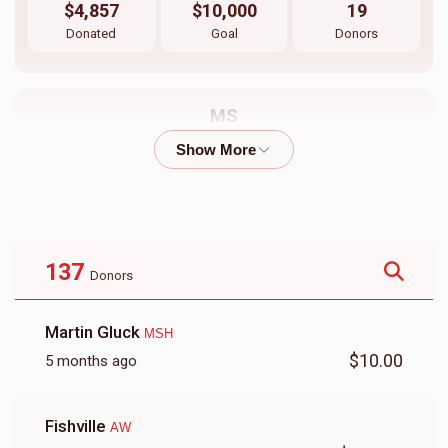
$4,857
$10,000
19
Donated
Goal
Donors
MS
$1,373
$2,500
31
Donated
Goal
Donors
137
Donors
SL
Martin Gluck
MSH
$622
$7,500
16
$10.00
5 months ago
Donated
Goal
Donors
Fishville
AW
YH