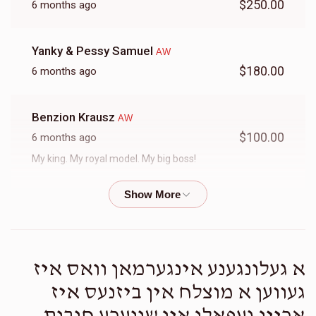
$250.00
6 months ago
$830
$10,000
8
Yanky & Pessy Samuel
AW
Donated
Goal
Donors
$180.00
6 months ago
MSH
Benzion Krausz
AW
$100.00
6 months ago
$621
$10,000
9
My king. My royal model. My big boss!
Donated
Goal
Donors
Shloimy Fisch
AW
$36.00
6 months ago
AMB
א געלונגענע אינגערמאן וואס איז
Joel Weiss
AW
$150
$2,500
1
געווען א מוצלח אין ביזנעס איז
$360.00
6 months ago
Donated
Goal
Donors