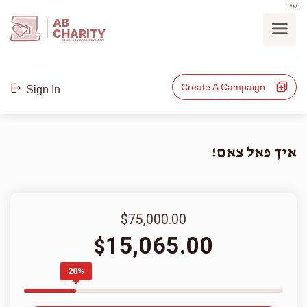
בס"ד
AB
CHARITY
powerd by ahblicklive.com
Create A Campaign
Sign In
איך פאל צאם!
$75,000.00
15,065.00
$
20%