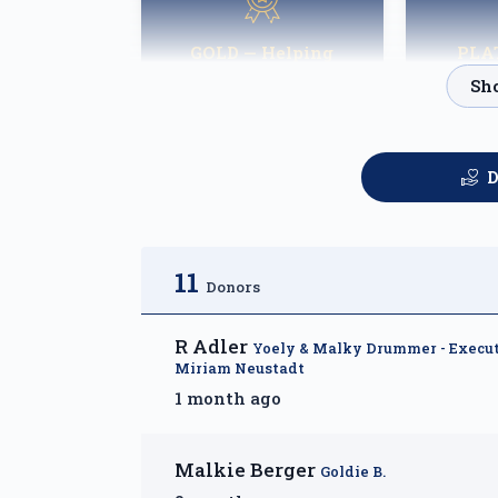
GOLD — Helping
PLA
Families Heal
Fortn
$2,500.00
D
11
Donors
R Adler
Yoely & Malky Drummer - Executi
Miriam Neustadt
1 month ago
Malkie Berger
Goldie B.