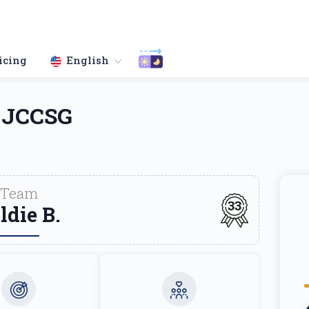
icing
English
 JCCSG
Team
33
ldie B.