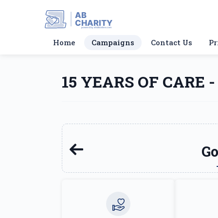
AB
CHARITY
powerd by ahblicklive.com
Home
Campaigns
Contact Us
Pr
15 YEARS OF CARE -
Go