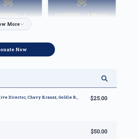
TINUM — A
DIAMOND — A Month
ight of Hope
of Reprieve
$3,600.00
$5,000.00
onate Now
$25.00
ve Director, Chavy Krausz, Goldie B.,
$50.00