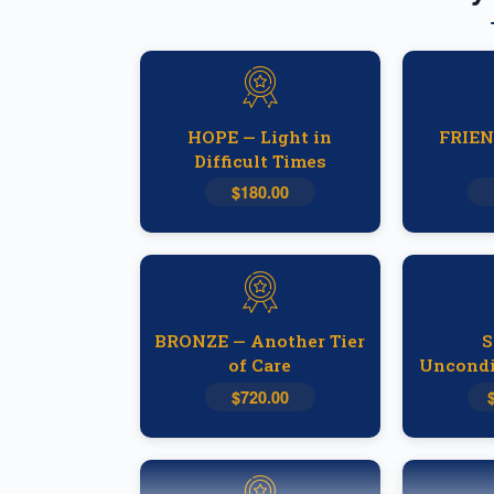
HOPE — Light in
FRIEN
Difficult Times
$180.00
BRONZE — Another Tier
S
of Care
Uncondi
$720.00