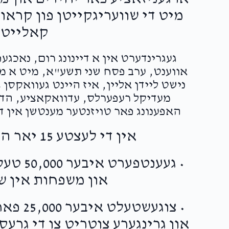
מיט די שוועריגקייטן פון קראו
stest love u tonz
קאלייטי
געגרינדערט אין א דיינונג רום, נאכג
$54.00
אווענט, ערב פסח שני תשע"א, מיט א מיס
נישט ליידן אליין, איז היינט געוואקסן
מעדיקל רעפערלס, עדוואקאציע, הדרכ
האפענונג פאר טויזנטער מענטשן אין די
$36.00
אין די לעצטע 15 יאר האט JCCSG-עול"ם:
 you!!
• געענט
און משפחות אין ש
• צוגעש
און גרינגערע צוטריט צו די גרע