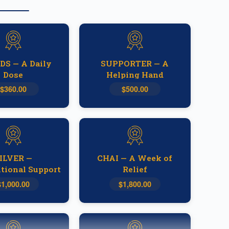
DS — A Daily
SUPPORTER — A
Dose
Helping Hand
$360.00
$500.00
ILVER —
CHAI — A Week of
tional Support
Relief
$1,000.00
$1,800.00