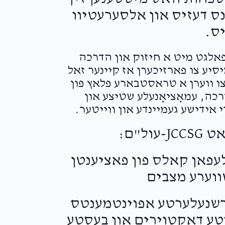
2 months ago
נס דעזיס און אלסערעטיוו
Tizku L'mitzvos! Goldieeee you the be
ס.
עפאלגט מיט א חיזוק און הדרכה
Y & CB Berger
Goldie B.
יע צו פארזיכערן אז קיינער זאל
2 months ago
 צו ווערן א טראסטבארע פלאץ פון
Keep it up Goldie!!!
ה, עמאָציאָנעלע שטיצע און
 אידישע געמיינדע און ווייטער.
Esti Gross
Goldie B.
2 months ago
To the strongest person I know! Love
פערט איבער 50,000 טעלעפאן קאלס פון פאציענטן
ווערע מצבים
טעלט איבער 25,000 פארשנעלערטע אפוינטמענטס
סטע דאקטוירים און בעסטע