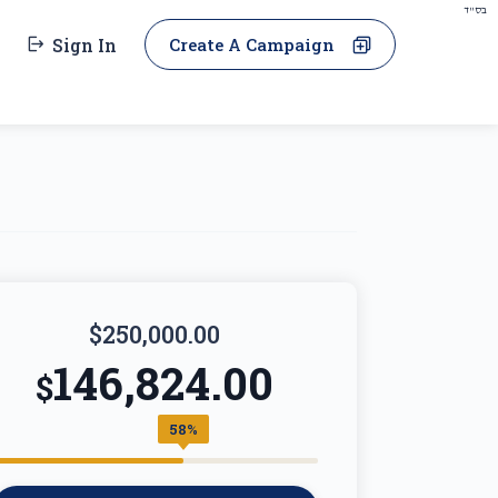
בס"ד
Sign In
Create A Campaign
$250,000.00
146,824.00
$
58%