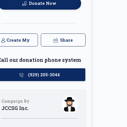
Donate Now
Create My
Share
Team
Call our donation phone system
(929) 205-3044
Campaign By
JCCSG Inc.