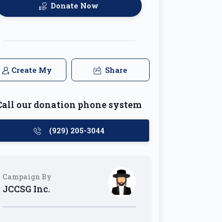
Donate Now
Create My
Share
Team
Call our donation phone system
(929) 205-3044
Campaign By
JCCSG Inc.