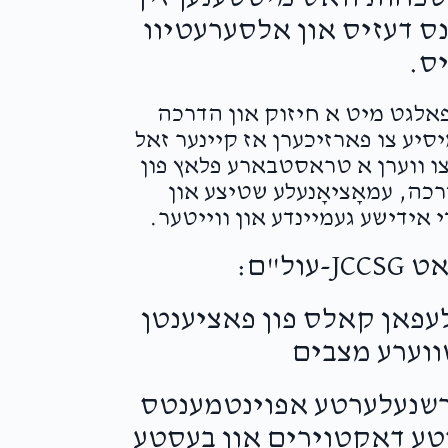
נס דעזיס און אלסערעטיוו
ס.
עפאלגט מיט א חיזוק און הדרכה
יע צו פארזיכערן אז קיינער זאל
 צו ווערן א טראסטבארע פלאץ פון
ה, עמאָציאָנעלע שטיצע און
 אידישע געמיינדע און ווייטער.
פערט איבער 50,000 טעלעפאן קאלס פון פאציענטן
ווערע מצבים
טעלט איבער 25,000 פארשנעלערטע אפוינטמענטס
סטע דאקטוירים און בעסטע