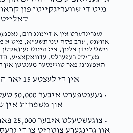
מיט די שוועריגקייטן פון קראו
קאלייטי
געגרינדערט אין א דיינונג רום, נאכג
אווענט, ערב פסח שני תשע"א, מיט א מיס
נישט ליידן אליין, איז היינט געוואקסן
מעדיקל רעפערלס, עדוואקאציע, הדרכ
האפענונג פאר טויזנטער מענטשן אין די
אין די לעצטע 15 יאר האט JCCSG-עול"ם:
• געענט
און משפחות אין ש
• צוגעש
און גרינגערע צוטריט צו די גרע