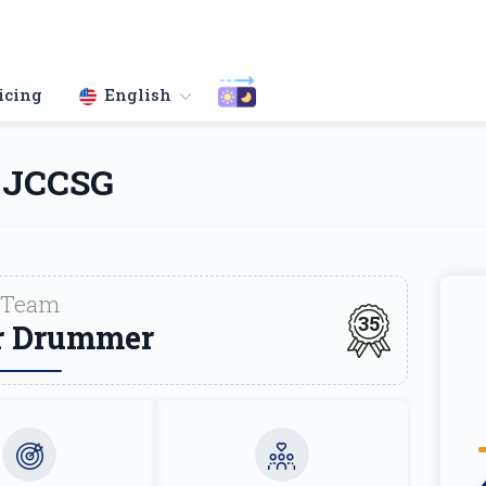
icing
English
 JCCSG
Team
35
r Drummer