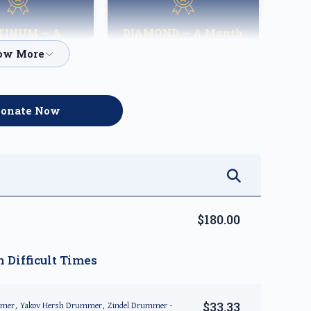
TINUM — A
DIAMOND — A Month
ight of Hope
of Reprieve
$3,600.00
$5,000.00
onate Now
$180.00
 Difficult Times
$33.33
mer, Yakov Hersh Drummer, Zindel Drummer -