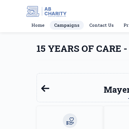
AB
CHARITY
powerd by ahblicklive.com
Home
Campaigns
Contact Us
Pr
15 YEARS OF CARE -
Maye