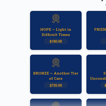
HOPE — Light in
FRIEN
Difficult Times
$180.00
BRONZE — Another Tier
S
of Care
Uncondi
$720.00