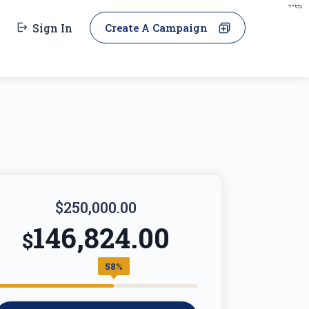
בס"ד
Sign In
Create A Campaign
$250,000.00
146,824.00
$
58%