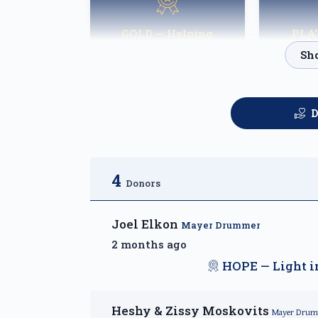
GOLD — Helping
PLA
Families Heal
Fortn
$2,500.00
D
4
Donors
Joel Elkon
Mayer Drummer
2 months ago
HOPE — Light in
Heshy & Zissy Moskovits
Mayer Drum