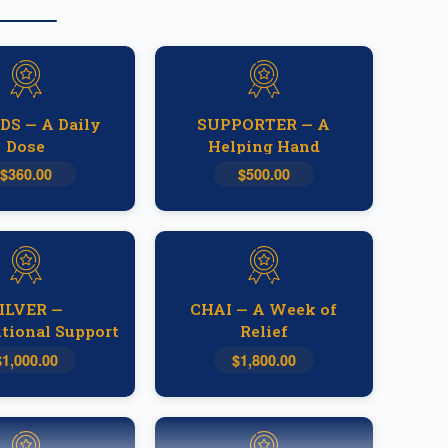
DS — A Daily
SUPPORTER — A
Dose
Helping Hand
$360.00
$500.00
ILVER —
CHAI — A Week of
tional Support
Relief
$1,000.00
$1,800.00