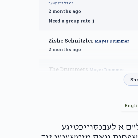
זונדל דרוממער
2 months ago
Need a group rate :)
Zishe Schnitzler
Mayer Drummer
2 months ago
The Drummers
Mayer Drummer
2 months ago
In honor of our beloved Tatty and in 
Engl
יאר איז JCCSG-עול"ם א לעבנסוויכטיגע
שפחות וואס מיטשענען זיך