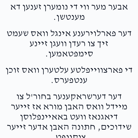
אבער מער ווי די נומערן זענען דא
מענטשן.
דער פארלוירענע אינגל וואס שעמט
זיך צו רעדן וועגן זיינע
סימפטאמען.
די פארצווייפלטע עלטערן וואס זוכן
ענטפערס.
דער דערשראקענער בחור'ל צו
מיידל וואס האבן מורא אז זייער
דיאגנאז וועט באאיינפלוסן
שידוכים, חתונה האבן אדער זייער
צוקונפט.