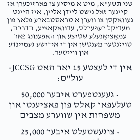
$36.00
2 months ago
שני תשע"א, מיט א מיסיע צו פארזיכערן אז
קיינער זאל נישט ליידן אליין, איז היינט
געוואקסן צו ווערן א טראסטבארע פלאץ פון
מעדיקל רעפערלס, עדוואקאציע, הדרכה,
עמאָציאָנעלע שטיצע און האפענונג פאר
טויזנטער מענטשן אין די אידישע געמיינדע
און ווייטער.
אין די לעצטע 15 יאר האט JCCSG-
עול"ם:
• געענטפערט איבער 50,000
טעלעפאן קאלס פון פאציענטן און
משפחות אין שווערע מצבים
• צוגעשטעלט איבער 25,000