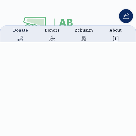
Donate
Donors
Zchusim
About
This website was built in Zchus of Menachem
Mendel Ben Rivkah Zlate
Helpful Links
Create A Campaign
Tap & Donate
Login
Unrecognized Charge
Register
Pricing