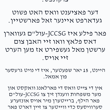
דער פאציענט וואס האט פשוט
געדארפט איינער זאל פארשטיין.
פאר פילע איז JCCSG-עול"ם געווארן
דאס פלאץ וואו זיי האבן צום
ערשטן מאל געשפירט אז מען הערט
זיי אויס.
היינט, 15 יאר שפעטער, איז די נויט גרעסער
פון אמאל.
אין די צייט וואס די פארלאנג וואקסט און
מער משפחות ווענדן זיך צו JCCSG-עול"ם
פאר הילף, ברייטערן מיר אויס אונזערע
סערוויסעס כדי ווייטער צו זיין דארט פאר