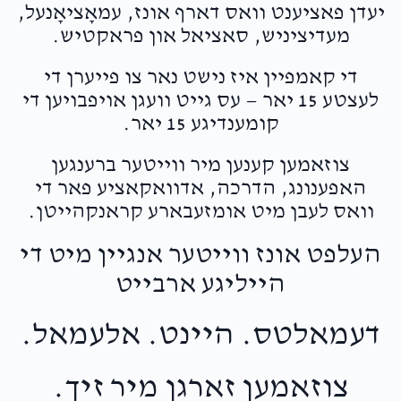
יעדן פאציענט וואס דארף אונז, עמאָציאָנעל,
מעדיציניש, סאציאל און פראקטיש.
די קאמפיין איז נישט נאר צו פייערן די
לעצטע 15 יאר — עס גייט וועגן אויפבויען די
קומענדיגע 15 יאר.
צוזאמען קענען מיר ווייטער ברענגען
האפענונג, הדרכה, אדוואקאציע פאר די
וואס לעבן מיט אומזעבארע קראנקהייטן.
העלפט אונז ווייטער אנגיין מיט די
הייליגע ארבייט
דעמאלטס. היינט. אלעמאל.
צוזאמען זארגן מיר זיך.