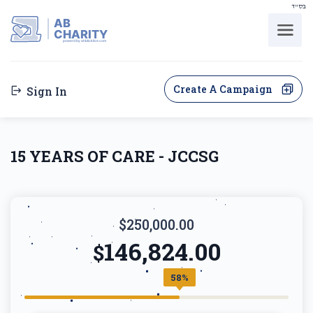
בס"ד
AB
CHARITY
powerd by ahblicklive.com
Create A Campaign
Sign In
15 YEARS OF CARE - JCCSG
$250,000.00
146,824.00
$
58%