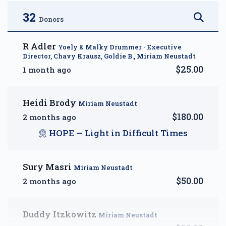
$2,500.00
$3,600.00
32
Donors
R Adler
Yoely & Malky Drummer - Executive
Director, Chavy Krausz, Goldie B., Miriam Neustadt
$25.00
1 month ago
DIAMOND — A Month of
Reprieve
Heidi Brody
$5,000.00
Miriam Neustadt
$180.00
2 months ago
HOPE — Light in Difficult Times
Sury Masri
Miriam Neustadt
$50.00
2 months ago
Duddy Itzkowitz
Miriam Neustadt