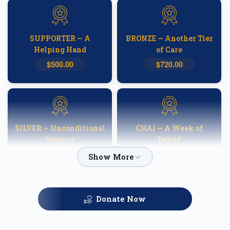
SUPPORTER — A
BRONZE — Another Tier
Helping Hand
of Care
$500.00
$720.00
SILVER — Unconditional
CHAI — A Week of
Support
Relief
$1,000.00
$1,800.00
Donate Now
GOLD — Helping
PLATINUM — A
Families Heal
Fortnight of Hope