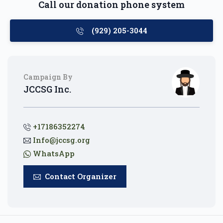
Call our donation phone system
(929) 205-3044
Campaign By
JCCSG Inc.
+17186352274
Info@jccsg.org
WhatsApp
Contact Organizer