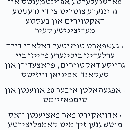
פארשנעלערטע אפוינטמענטס און
גרינגערע צוטריט צו די גרעסטע
דאקטוירים און בעסטע
מעדיצינישע קעיר
• געשפאָרט טויזנטער דאלארן דורך
ערלעדיגן ביליגערע פרייזן ביי
גרויסע דאקטוירים, פראצעדורן און
סעקאנד-אפיניאן וויזיטס
• אפגעהאלטן איבער 20 אווענטן און
סימפאזיומס
• אדוואקירט פאר פאציענטן וואס
מוטשענען זיך מיט קאמפליצירטע