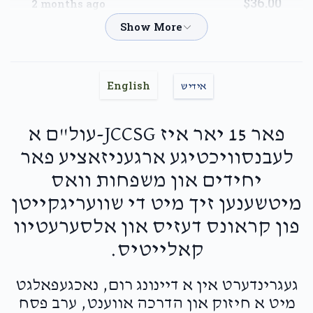
$36.00
2 months ago
Yoely & Shaindy Feder
Miriam Neustadt
$36.00
2 months ago
English
אידיש
Keep up your amazing work !
Shloimy & Devoiry Buxbaum
פאר 15 יאר איז JCCSG-עול"ם א
Miriam
Neustadt
לעבנסוויכטיגע ארגעניזאציע פאר
$18.00
2 months ago
יחידים און משפחות וואס
מיטשענען זיך מיט די שוועריגקייטן
Dini Sternhill
Miriam Neustadt
פון קראונס דעזיס און אלסערעטיוו
$18.00
2 months ago
קאלייטיס.
In honor of miriam B.
געגרינדערט אין א דיינונג רום, נאכגעפאלגט
Totty And Mommy
Miriam Neustadt
מיט א חיזוק און הדרכה אווענט, ערב פסח