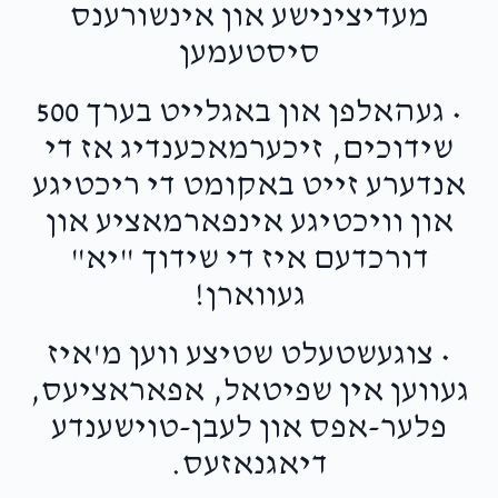
מעדיצינישע און אינשורענס
סיסטעמען
• געהאלפן און באגלייט בערך 500
שידוכים, זיכערמאכענדיג אז די
אנדערע זייט באקומט די ריכטיגע
און וויכטיגע אינפארמאציע און
דורכדעם איז די שידוך "יא"
געווארן!
• צוגעשטעלט שטיצע ווען מ'איז
געווען אין שפיטאל, אפאראציעס,
פלער-אפס און לעבן-טוישענדע
דיאגנאזעס.