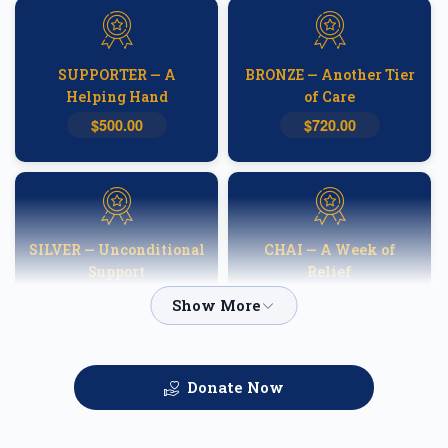
SUPPORTER — A
BRONZE — Another Tier
Helping Hand
of Care
$500.00
$720.00
SILVER — Unconditional
CHAI — A Week of
Support
Relief
$1,000.00
$1,800.00
Donate Now
GOLD — Helping
PLATINUM — A
Families Heal
Fortnight of Hope