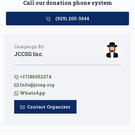
Call our donation phone system
(929) 205-3044
Campaign By
JCCSG Inc.
+17186352274
Info@jccsg.org
WhatsApp
Contact Organizer