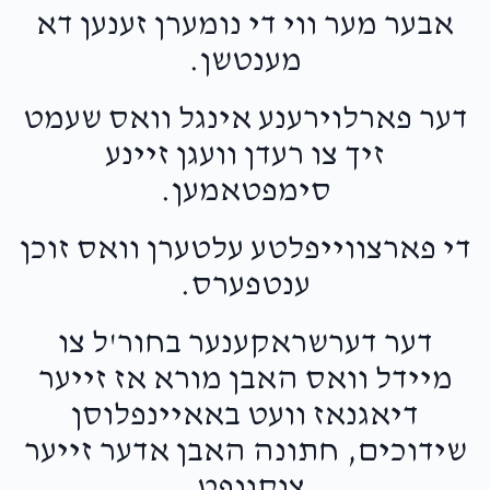
אבער מער ווי די נומערן זענען דא
מענטשן.
דער פארלוירענע אינגל וואס שעמט
זיך צו רעדן וועגן זיינע
סימפטאמען.
די פארצווייפלטע עלטערן וואס זוכן
ענטפערס.
דער דערשראקענער בחור'ל צו
מיידל וואס האבן מורא אז זייער
דיאגנאז וועט באאיינפלוסן
שידוכים, חתונה האבן אדער זייער
צוקונפט.