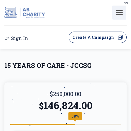
בס"ד
AB
CHARITY
powerd by ahblicklive.com
Create A Campaign
Sign In
15 YEARS OF CARE - JCCSG
$250,000.00
146,824.00
$
58%