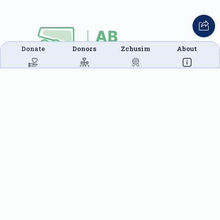
Donate
Donors
Zchusim
About
This website was built in Zchus of Menachem
Mendel Ben Rivkah Zlate
Helpful Links
Create A Campaign
Tap & Donate
Login
Unrecognized Charge
Register
Pricing