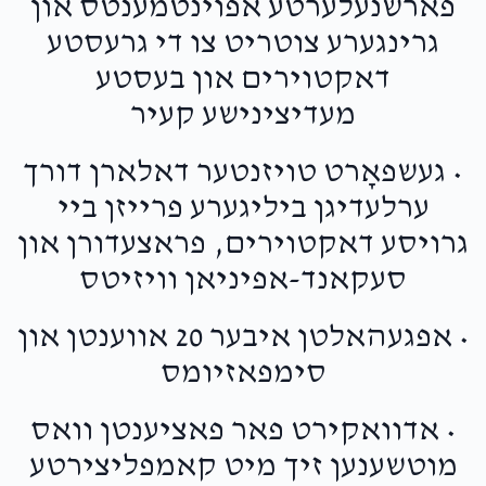
פארשנעלערטע אפוינטמענטס און
גרינגערע צוטריט צו די גרעסטע
דאקטוירים און בעסטע
מעדיצינישע קעיר
• געשפאָרט טויזנטער דאלארן דורך
ערלעדיגן ביליגערע פרייזן ביי
גרויסע דאקטוירים, פראצעדורן און
סעקאנד-אפיניאן וויזיטס
• אפגעהאלטן איבער 20 אווענטן און
סימפאזיומס
• אדוואקירט פאר פאציענטן וואס
מוטשענען זיך מיט קאמפליצירטע