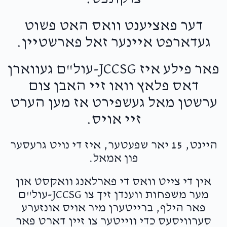
דער פאציענט וואס האט פשוט
געדארפט איינער זאל פארשטיין.
פאר פילע איז JCCSG-עול"ם געווארן
דאס פלאץ וואו זיי האבן צום
ערשטן מאל געשפירט אז מען הערט
זיי אויס.
היינט, 15 יאר שפעטער, איז די נויט גרעסער
פון אמאל.
אין די צייט וואס די פארלאנג וואקסט און
מער משפחות ווענדן זיך צו JCCSG-עול"ם
פאר הילף, ברייטערן מיר אויס אונזערע
סערוויסעס כדי ווייטער צו זיין דארט פאר