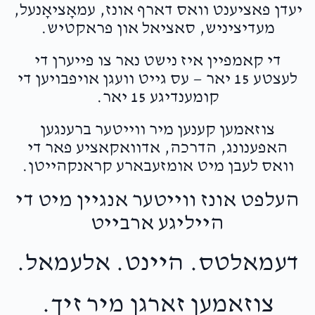
יעדן פאציענט וואס דארף אונז, עמאָציאָנעל,
מעדיציניש, סאציאל און פראקטיש.
די קאמפיין איז נישט נאר צו פייערן די
לעצטע 15 יאר — עס גייט וועגן אויפבויען די
קומענדיגע 15 יאר.
צוזאמען קענען מיר ווייטער ברענגען
האפענונג, הדרכה, אדוואקאציע פאר די
וואס לעבן מיט אומזעבארע קראנקהייטן.
העלפט אונז ווייטער אנגיין מיט די
הייליגע ארבייט
דעמאלטס. היינט. אלעמאל.
צוזאמען זארגן מיר זיך.