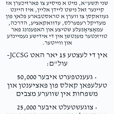
שני תשע"א, מיט א מיסיע צו פארזיכערן אז
קיינער זאל נישט ליידן אליין, איז היינט
געוואקסן צו ווערן א טראסטבארע פלאץ פון
מעדיקל רעפערלס, עדוואקאציע, הדרכה,
עמאָציאָנעלע שטיצע און האפענונג פאר
טויזנטער מענטשן אין די אידישע געמיינדע
און ווייטער.
אין די לעצטע 15 יאר האט JCCSG-
עול"ם:
• געענטפערט איבער 50,000
טעלעפאן קאלס פון פאציענטן און
משפחות אין שווערע מצבים
• צוגעשטעלט איבער 25,000