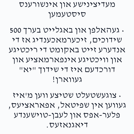
מעדיצינישע און אינשורענס
סיסטעמען
• געהאלפן און באגלייט בערך 500
שידוכים, זיכערמאכענדיג אז די
אנדערע זייט באקומט די ריכטיגע
און וויכטיגע אינפארמאציע און
דורכדעם איז די שידוך "יא"
געווארן!
• צוגעשטעלט שטיצע ווען מ'איז
געווען אין שפיטאל, אפאראציעס,
פלער-אפס און לעבן-טוישענדע
דיאגנאזעס.