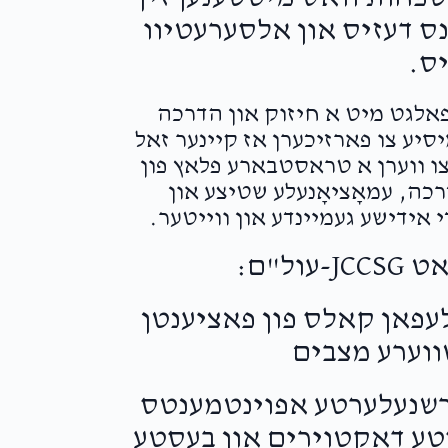
it’s an honor to be a part of your team
נס דעזיס און אלסערעטיוו
ס.
יודל שפיצער
Shloime & Shaindy Lichtman
2 months ago
עפאלגט מיט א חיזוק און הדרכה
יע צו פארזיכערן אז קיינער זאל
 צו ווערן א טראסטבארע פלאץ פון
ה, עמאָציאָנעלע שטיצע און
Mendy Waldman Eagle Eye
Shloi
 אידישע געמיינדע און ווייטער.
2 months ago
Still my favorite 🫵
פערט איבער 50,000 טעלעפאן קאלס פון פאציענטן
ווערע מצבים
טעלט איבער 25,000 פארשנעלערטע אפוינטמענטס
סטע דאקטוירים און בעסטע