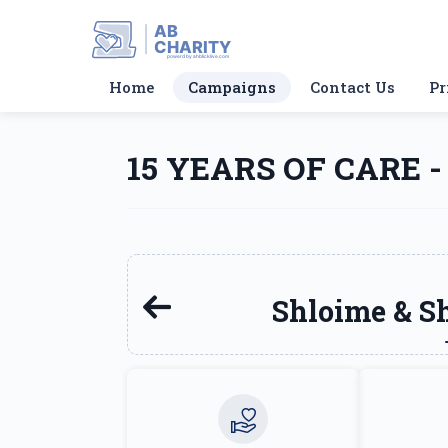
AB
CHARITY
powerd by ahblicklive.com
Home
Campaigns
Contact Us
Pr
15 YEARS OF CARE -
Shloime & S