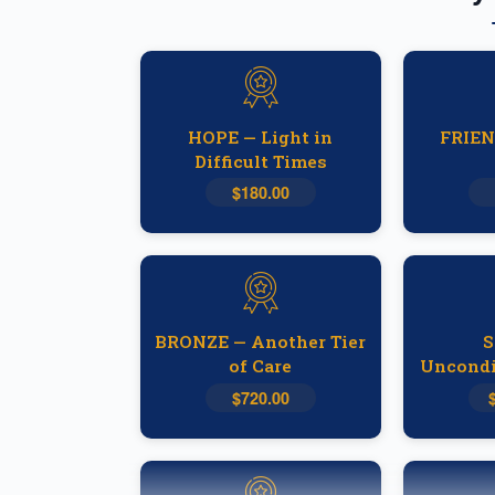
HOPE — Light in
FRIEN
Difficult Times
$180.00
BRONZE — Another Tier
S
of Care
Uncondi
$720.00