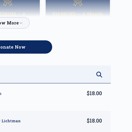
TINUM — A
DIAMOND — A Month
ight of Hope
of Reprieve
$3,600.00
$5,000.00
onate Now
$18.00
n
$18.00
y Lichtman