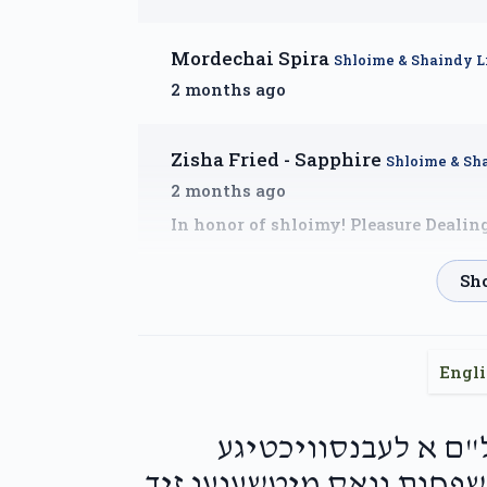
Mordechai Spira
Shloime & Shaindy 
2 months ago
Zisha Fried - Sapphire
Shloime & Sh
2 months ago
In honor of shloimy! Pleasure Dealin
Ushy Landau
Shloime & Shaindy Lich
2 months ago
Pleasure doing Buissnus when the clie
Engl
Yoely Smilowitz
Shloime & Shaindy 
יאר איז JCCSG-עול"ם א לעבנסוויכטיגע
2 months ago
שפחות וואס מיטשענען זיך