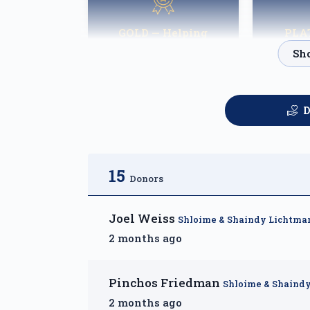
GOLD — Helping
PLA
Families Heal
Fortn
$2,500.00
D
15
Donors
Joel Weiss
Shloime & Shaindy Lichtma
2 months ago
Pinchos Friedman
Shloime & Shaind
2 months ago