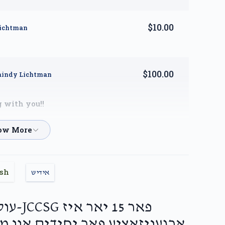
$10.00
Lichtman
$100.00
aindy Lichtman
g with you!!
$50.00
tman
nt pays😂!!!!!
ish
אידיש
$120.00
Lichtman
פאר 15 
ארגעניזאציע פאר יחידים און מ