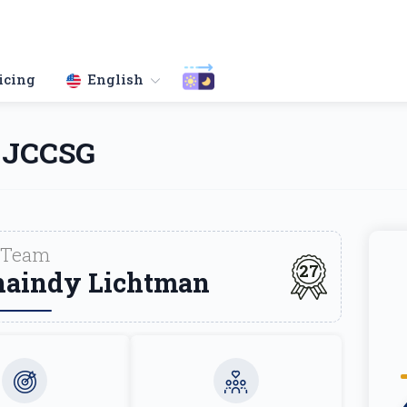
icing
English
 JCCSG
Team
27
haindy Lichtman