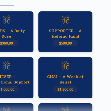
DS — A Daily
SUPPORTER — A
Dose
Helping Hand
$360.00
$500.00
ILVER —
CHAI — A Week of
tional Support
Relief
$1,000.00
$1,800.00