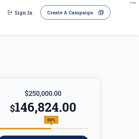
בס"ד
Sign In
Create A Campaign
$250,000.00
146,824.00
$
58%