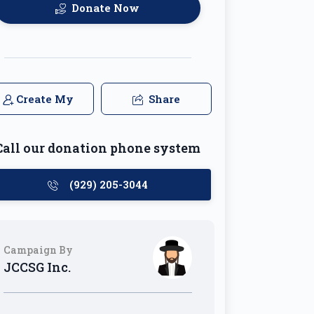
Donate Now
Create My
Share
Team
Call our donation phone system
(929) 205-3044
Campaign By
JCCSG Inc.