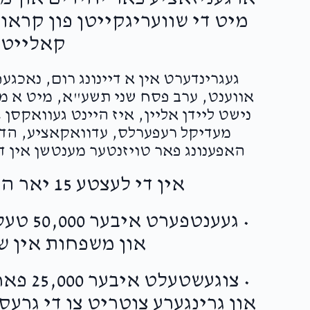
!
מיט די שוועריגקייטן פון קראו
קאלייטי
$50.00
געגרינדערט אין א דיינונג רום, נאכג
לכבוד הצדיק שלומי דיין גוט הארץ איז א מוסר ספר
אווענט, ערב פסח שני תשע"א, מיט א מיס
נישט ליידן אליין, איז היינט געוואקסן
מעדיקל רעפערלס, עדוואקאציע, הדרכ
$50.00
me & Shaindy Lichtman
האפענונג פאר טויזנטער מענטשן אין די
אין די לעצטע 15 יאר האט JCCSG-עול"ם:
• געענט
און משפחות אין ש
• צוגעש
און גרינגערע צוטריט צו די גרע