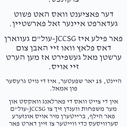
דער פאציענט וואס האט פשוט
געדארפט איינער זאל פארשטיין.
פאר פילע איז JCCSG-עול"ם געווארן
דאס פלאץ וואו זיי האבן צום
ערשטן מאל געשפירט אז מען הערט
זיי אויס.
היינט, 15 יאר שפעטער, איז די נויט גרעסער
פון אמאל.
אין די צייט וואס די פארלאנג וואקסט און
מער משפחות ווענדן זיך צו JCCSG-עול"ם
פאר הילף, ברייטערן מיר אויס אונזערע
סערוויסעס כדי ווייטער צו זיין דארט פאר