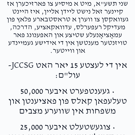
Anonymous
Shiya Sherman
שני תשע"א, מיט א מיסיע צו פארזיכערן אז
$18.00
2 months ago
קיינער זאל נישט ליידן אליין, איז היינט
געוואקסן צו ווערן א טראסטבארע פלאץ פון
מעדיקל רעפערלס, עדוואקאציע, הדרכה,
עמאָציאָנעלע שטיצע און האפענונג פאר
טויזנטער מענטשן אין די אידישע געמיינדע
און ווייטער.
אין די לעצטע 15 יאר האט JCCSG-
עול"ם:
• געענטפערט איבער 50,000
טעלעפאן קאלס פון פאציענטן און
משפחות אין שווערע מצבים
• צוגעשטעלט איבער 25,000