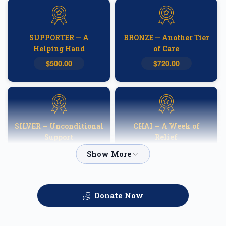
SUPPORTER — A
BRONZE — Another Tier
Helping Hand
of Care
$500.00
$720.00
SILVER — Unconditional
CHAI — A Week of
Support
Relief
$1,000.00
$1,800.00
Donate Now
GOLD — Helping
PLATINUM — A
Families Heal
Fortnight of Hope