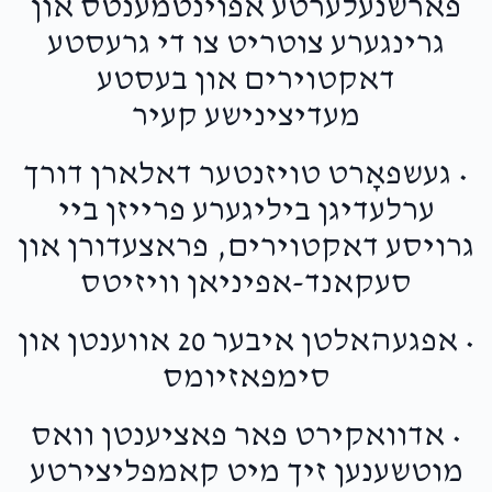
פארשנעלערטע אפוינטמענטס און
גרינגערע צוטריט צו די גרעסטע
דאקטוירים און בעסטע
מעדיצינישע קעיר
• געשפאָרט טויזנטער דאלארן דורך
ערלעדיגן ביליגערע פרייזן ביי
גרויסע דאקטוירים, פראצעדורן און
סעקאנד-אפיניאן וויזיטס
• אפגעהאלטן איבער 20 אווענטן און
סימפאזיומס
• אדוואקירט פאר פאציענטן וואס
מוטשענען זיך מיט קאמפליצירטע