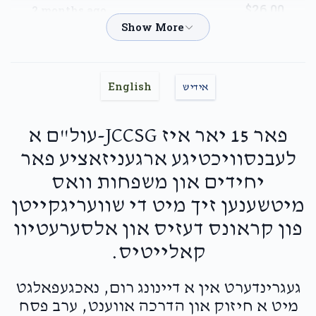
$26.00
2 months ago
David Slomiuc
Shiya Sherman
$18.00
2 months ago
English
אידיש
Beautiful soul
פאר 15 יאר איז JCCSG-עול"ם א
Avrumi Greenfeld
Shiya Sherman
לעבנסוויכטיגע ארגעניזאציע פאר
$180.00
2 months ago
יחידים און משפחות וואס
HOPE — Light in Difficult Times
מיטשענען זיך מיט די שוועריגקייטן
Shia is just special!
פון קראונס דעזיס און אלסערעטיוו
קאלייטיס.
Anonymous
Shiya Sherman
$50.00
2 months ago
געגרינדערט אין א דיינונג רום, נאכגעפאלגט
מיט א חיזוק און הדרכה אווענט, ערב פסח