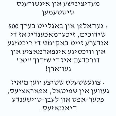
מעדיצינישע און אינשורענס
סיסטעמען
• געהאלפן און באגלייט בערך 500
שידוכים, זיכערמאכענדיג אז די
אנדערע זייט באקומט די ריכטיגע
און וויכטיגע אינפארמאציע און
דורכדעם איז די שידוך "יא"
געווארן!
• צוגעשטעלט שטיצע ווען מ'איז
געווען אין שפיטאל, אפאראציעס,
פלער-אפס און לעבן-טוישענדע
דיאגנאזעס.