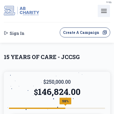
בס"ד
AB
CHARITY
powerd by ahblicklive.com
Create A Campaign
Sign In
15 YEARS OF CARE - JCCSG
$250,000.00
146,824.00
$
58%