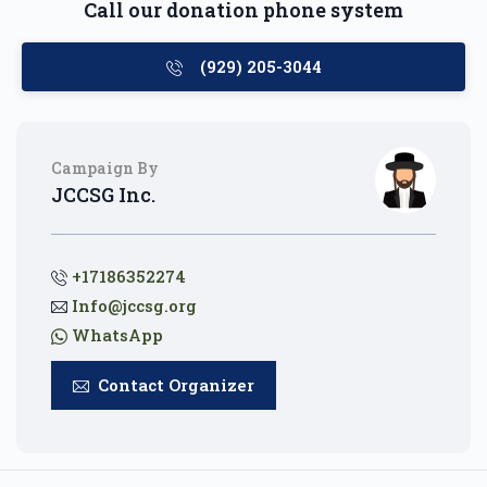
Call our donation phone system
(929) 205-3044
Campaign By
JCCSG Inc.
+17186352274
Info@jccsg.org
WhatsApp
Contact Organizer