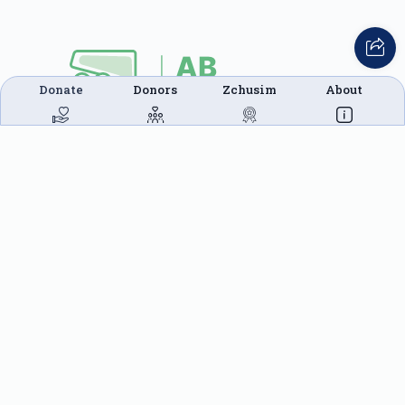
Donate
Donors
Zchusim
About
This website was built in Zchus of Menachem
Mendel Ben Rivkah Zlate
Helpful Links
Create A Campaign
Tap & Donate
Login
Unrecognized Charge
Register
Pricing