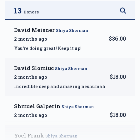
$2,500.00
$3,600.00
13
Donors
David Meisner
Shiya Sherman
$36.00
2 months ago
DIAMOND — A Month of
You're doing great! Keep it up!
Reprieve
$5,000.00
David Slomiuc
Shiya Sherman
$18.00
2 months ago
Incredible deep and amazing neshumah
Shmuel Galperin
Shiya Sherman
$18.00
2 months ago
Yoel Frank
Shiya Sherman