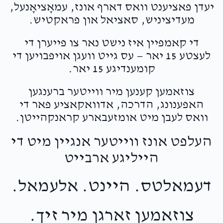
יעדן פאציענט וואס דארף אונז, עמאָציאָנעל,
מעדיציניש, סאציאל און פראקטיש.
די קאמפיין איז נישט נאר צו פייערן די
לעצטע 15 יאר — עס גייט וועגן אויפבויען די
קומענדיגע 15 יאר.
צוזאמען קענען מיר ווייטער ברענגען
האפענונג, הדרכה, אדוואקאציע פאר די
וואס לעבן מיט אומזעבארע קראנקהייטן.
העלפט אונז ווייטער אנגיין מיט די
הייליגע ארבייט
דעמאלטס. היינט. אלעמאל.
צוזאמען זארגן מיר זיך.