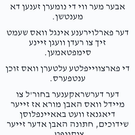
אבער מער ווי די נומערן זענען דא
מענטשן.
דער פארלוירענע אינגל וואס שעמט
זיך צו רעדן וועגן זיינע
סימפטאמען.
די פארצווייפלטע עלטערן וואס זוכן
ענטפערס.
דער דערשראקענער בחור'ל צו
מיידל וואס האבן מורא אז זייער
דיאגנאז וועט באאיינפלוסן
שידוכים, חתונה האבן אדער זייער
צוקונפט.