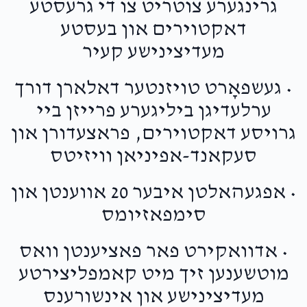
גרינגערע צוטריט צו די גרעסטע
דאקטוירים און בעסטע
מעדיצינישע קעיר
• געשפאָרט טויזנטער דאלארן דורך
ערלעדיגן ביליגערע פרייזן ביי
גרויסע דאקטוירים, פראצעדורן און
סעקאנד-אפיניאן וויזיטס
• אפגעהאלטן איבער 20 אווענטן און
סימפאזיומס
• אדוואקירט פאר פאציענטן וואס
מוטשענען זיך מיט קאמפליצירטע
מעדיצינישע און אינשורענס