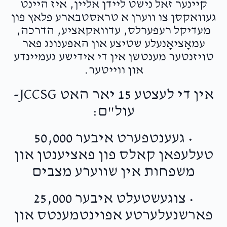
קיינער זאל נישט ליידן אליין, איז היינט
געוואקסן צו ווערן א טראסטבארע פלאץ פון
מעדיקל רעפערלס, עדוואקאציע, הדרכה,
עמאָציאָנעלע שטיצע און האפענונג פאר
טויזנטער מענטשן אין די אידישע געמיינדע
און ווייטער.
אין די לעצטע 15 יאר האט JCCSG-
עול"ם:
• געענטפערט איבער 50,000
טעלעפאן קאלס פון פאציענטן און
משפחות אין שווערע מצבים
• צוגעשטעלט איבער 25,000
פארשנעלערטע אפוינטמענטס און