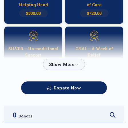
Helping Hand
of Care
$500.00
$720.00
SILVER — Unconditional
CHAI — A Week of
Support
Relief
$1,000.00
$1,800.00
Donate Now
GOLD — Helping
PLATINUM — A
Families Heal
Fortnight of Hope
$2,500.00
$3,600.00
0
Donors