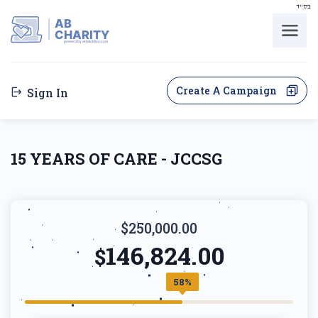
בס"ד
AB
CHARITY
powerd by ahblicklive.com
Create A Campaign
Sign In
15 YEARS OF CARE - JCCSG
$250,000.00
146,824.00
$
58%