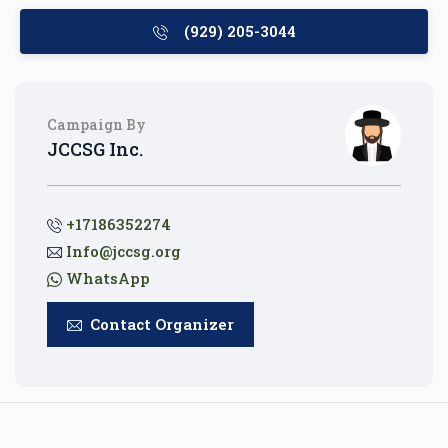
(929) 205-3044
Campaign By
JCCSG Inc.
+17186352274
Info@jccsg.org
WhatsApp
Contact Organizer