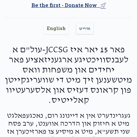
Be the first - Donate Now
DIAMOND — A Month of
English
Reprieve
אידיש
$5,000.00
פאר 15 יאר איז JCCSG-עול"ם א
לעבנסוויכטיגע ארגעניזאציע פאר
יחידים און משפחות וואס
מיטשענען זיך מיט די שוועריגקייטן
פון קראונס דעזיס און אלסערעטיוו
קאלייטיס.
געגרינדערט אין א דיינונג רום, נאכגעפאלגט
מיט א חיזוק און הדרכה אווענט, ערב פסח
שני תשע"א, מיט א מיסיע צו פארזיכערן אז