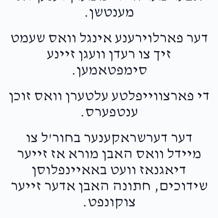
מענטשן.
דער פארלוירענע אינגל וואס שעמט
זיך צו רעדן וועגן זיינע
סימפטאמען.
די פארצווייפלטע עלטערן וואס זוכן
ענטפערס.
דער דערשראקענער בחור'ל צו
מיידל וואס האבן מורא אז זייער
דיאגנאז וועט באאיינפלוסן
שידוכים, חתונה האבן אדער זייער
צוקונפט.