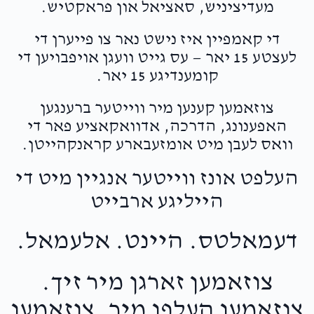
מעדיציניש, סאציאל און פראקטיש.
די קאמפיין איז נישט נאר צו פייערן די
לעצטע 15 יאר — עס גייט וועגן אויפבויען די
קומענדיגע 15 יאר.
צוזאמען קענען מיר ווייטער ברענגען
האפענונג, הדרכה, אדוואקאציע פאר די
וואס לעבן מיט אומזעבארע קראנקהייטן.
העלפט אונז ווייטער אנגיין מיט די
הייליגע ארבייט
דעמאלטס. היינט. אלעמאל.
צוזאמען זארגן מיר זיך.
צוזאמען העלפן מיר. צוזאמען