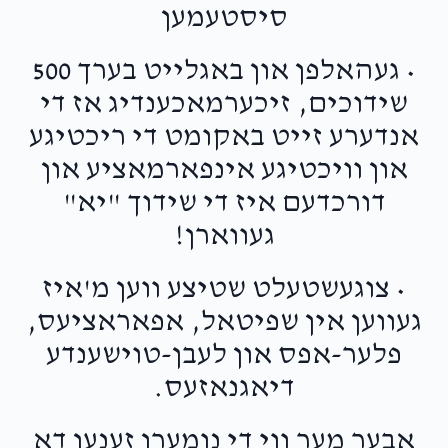
סיסטעמען
• געהאלפן און באגלייט בערך 500
שידוכים, זיכערמאכענדיג אז די
אנדערע זייט באקומט די ריכטיגע
און וויכטיגע אינפארמאציע און
דורכדעם איז די שידוך "יא"
געווארן!
• צוגעשטעלט שטיצע ווען מ'איז
געווען אין שפיטאל, אפאראציעס,
פלער-אפס און לעבן-טוישענדע
דיאגנאזעס.
אבער מער ווי די נומערן זענען דא