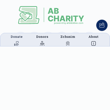
Donate
Donors
Zchusim
About
This website was built in Zchus of Menachem
Mendel Ben Rivkah Zlate
Helpful Links
Create A Campaign
Tap & Donate
Login
Unrecognized Charge
Register
Pricing
Terms & Conditions