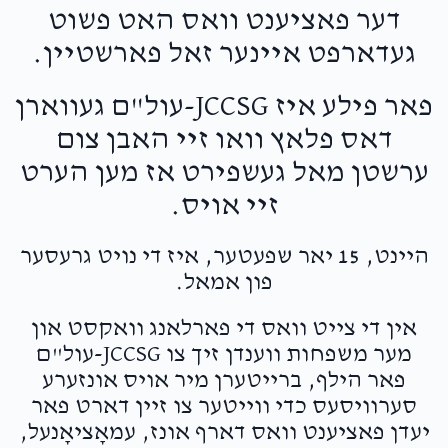
דער פאציענט וואס האט פשוט
געדארפט איינער זאל פארשטיין.
פאר פילע איז JCCSG-עול"ם געווארן
דאס פלאץ וואו זיי האבן צום
ערשטן מאל געשפירט אז מען הערט
זיי אויס.
היינט, 15 יאר שפעטער, איז די נויט גרעסער
פון אמאל.
אין די צייט וואס די פארלאנג וואקסט און
מער משפחות ווענדן זיך צו JCCSG-עול"ם
פאר הילף, ברייטערן מיר אויס אונזערע
סערוויסעס כדי ווייטער צו זיין דארט פאר
יעדן פאציענט וואס דארף אונז, עמאָציאָנעל,